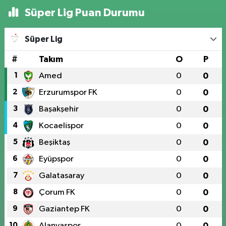
Süper Lig Puan Durumu
Süper Lig
#
Takım
O
P
1
Amed
0
0
2
Erzurumspor FK
0
0
3
Başakşehir
0
0
4
Kocaelispor
0
0
5
Beşiktaş
0
0
6
Eyüpspor
0
0
7
Galatasaray
0
0
8
Çorum FK
0
0
9
Gaziantep FK
0
0
10
Alanyaspor
0
0