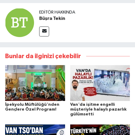
EDITÖR HAKKINDA
Büşra Tekin
Bunlar da ilginizi çekebilir
İpekyolu Müftülüğü'nden
Van'da işitme engelli
Gençlere Özel Program!
müşteriyle halaylı pazarlık
gülümsetti