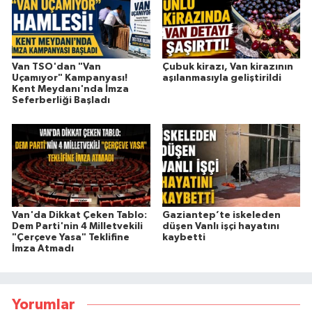
Van TSO'dan "Van
Çubuk kirazı, Van kirazının
Uçamıyor" Kampanyası!
aşılanmasıyla geliştirildi
Kent Meydanı'nda İmza
Seferberliği Başladı
Van'da Dikkat Çeken Tablo:
Gaziantep’te iskeleden
Dem Parti'nin 4 Milletvekili
düşen Vanlı işçi hayatını
"Çerçeve Yasa" Teklifine
kaybetti
İmza Atmadı
Yorumlar