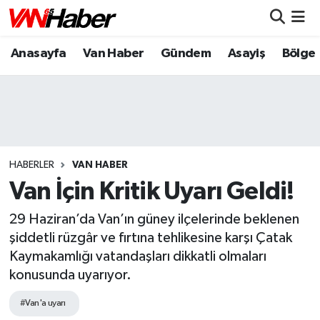
Anasayfa
Van Haber
Gündem
Asayiş
Bölge
Nöbetçi Eczaneler
Hava Durumu
Trafik Durumu
Puan Durumu ve Fikstür
HABERLER
VAN HABER
Van İçin Kritik Uyarı Geldi!
Tüm Manşetler
29 Haziran’da Van’ın güney ilçelerinde beklenen
Son Dakika Haberleri
şiddetli rüzgâr ve fırtına tehlikesine karşı Çatak
Kaymakamlığı vatandaşları dikkatli olmaları
Haber Arşivi
konusunda uyarıyor.
#Van'a uyarı