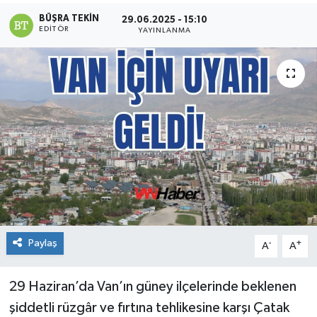
BÜŞRA TEKIN
29.06.2025 - 15:10
EDITÖR
YAYINLANMA
Paylaş
-
+
A
A
29 Haziran’da Van’ın güney ilçelerinde beklenen
şiddetli rüzgâr ve fırtına tehlikesine karşı Çatak