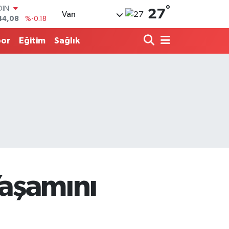
44,08
%-0.18
°
27
Van
AR
436
%0.18
O
por
Eğitim
Sağlık
510
%0.32
LİN
811
%0.38
TIN
.55
%0.03
100
79
%-14
 Yaşamını