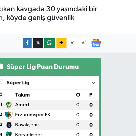
 çıkan kavgada 30 yaşındaki bir
en, köyde geniş güvenlik
-
+
A
A
Süper Lig Puan Durumu
Süper Lig
#
Takım
O
P
1
Amed
0
0
2
Erzurumspor FK
0
0
3
Başakşehir
0
0
4
Kocaelispor
0
0