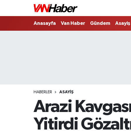
Nöbetçi Eczaneler
Anasayfa
Van Haber
Gündem
Asayiş
Hava Durumu
Trafik Durumu
Puan Durumu ve Fikstür
Tüm Manşetler
HABERLER
ASAYIŞ
Son Dakika Haberleri
Arazi Kavgası 
Haber Arşivi
Yitirdi Gözalt