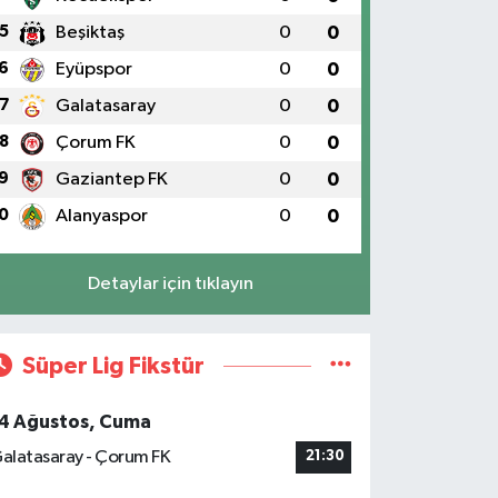
5
Beşiktaş
0
0
6
Eyüpspor
0
0
7
Galatasaray
0
0
8
Çorum FK
0
0
9
Gaziantep FK
0
0
0
Alanyaspor
0
0
Detaylar için tıklayın
Süper Lig Fikstür
4 Ağustos, Cuma
alatasaray - Çorum FK
21:30