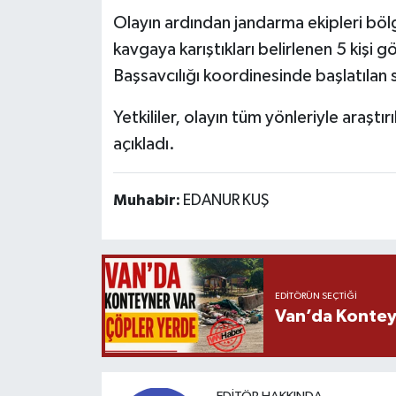
Olayın ardından jandarma ekipleri bölg
kavgaya karıştıkları belirlenen 5 kişi
Başsavcılığı koordinesinde başlatılan 
Yetkililer, olayın tüm yönleriyle araştı
açıkladı.
Muhabir:
EDANUR KUŞ
EDITÖRÜN SEÇTIĞI
Van’da Kontey