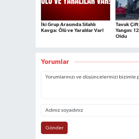
İki Grup Arasında Silahlı
Tavuk Çif
Kavga: Ölü ve Yaralılar Var!
Yangın: 12
Oldu
Yorumlar
Gönder