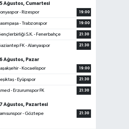
5 Ağustos, Cumartesi
onyaspor - Rizespor
19:00
asımpaşa - Trabzonspor
19:00
ençlerbirliği S.K. - Fenerbahçe
21:30
aziantep FK - Alanyaspor
21:30
6 Ağustos, Pazar
aşakşehir - Kocaelispor
19:00
eşiktaş - Eyüpspor
21:30
med - Erzurumspor FK
21:30
7 Ağustos, Pazartesi
amsunspor - Göztepe
21:30