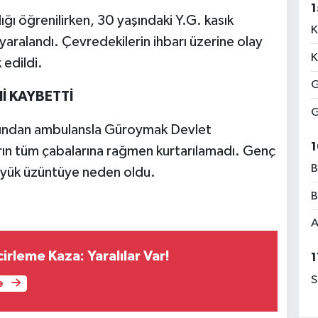
1
ğı öğrenilirken, 30 yaşındaki Y.G. kasık
K
yaralandı. Çevredekilerin ihbarı üzerine olay
K
 edildi.
G
 KAYBETTİ
G
ardından ambulansla Güroymak Devlet
1
arın tüm çabalarına rağmen kurtarılamadı. Genç
B
yük üzüntüye neden oldu.
B
A
irleme Kaza: Yaralılar Var!
1
S
e