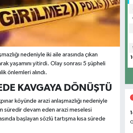
mazlığı nedeniyle iki aile arasında çıkan
1
rak yaşamını yitirdi. Olay sonrası 5 şüpheli
ik önlemleri alındı.
REDE KAVGAYA DÖNÜŞTÜ
kpınar köyünde arazi anlaşmazlığı nedeniyle
un süredir devam eden arazi meselesi
1
arasında başlayan sözlü tartışma kısa sürede
G