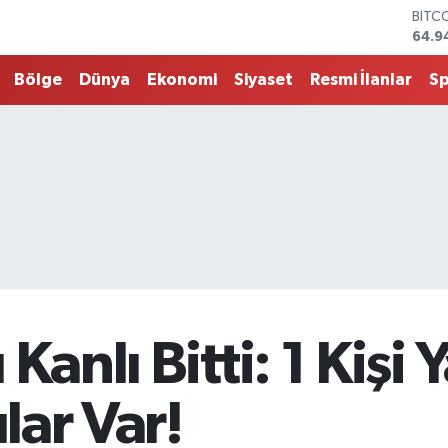
64.9
DOL
47,7
EUR
Bölge
Dünya
Ekonomi
Siyaset
Resmi İlanlar
S
55,2
STER
64,4
G.AL
6660
BİST
13.7
Kanlı Bitti: 1 Kişi
ılar Var!