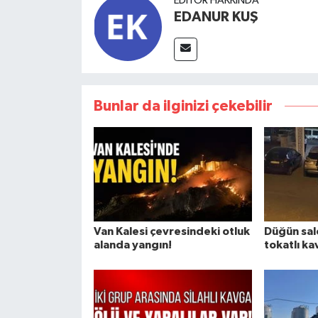
EDITÖR HAKKINDA
EDANUR KUŞ
Bunlar da ilginizi çekebilir
Van Kalesi çevresindeki otluk
Düğün sa
alanda yangın!
tokatlı ka