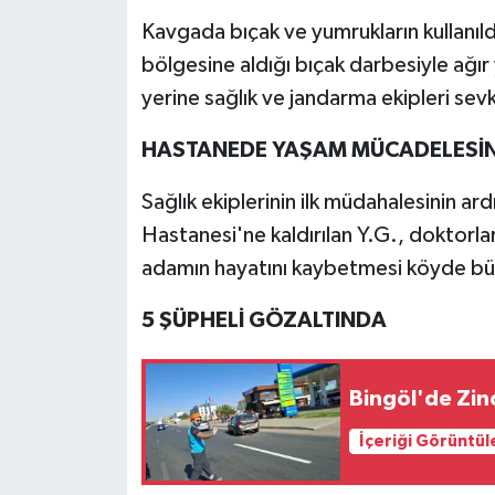
Kavgada bıçak ve yumrukların kullanıldı
bölgesine aldığı bıçak darbesiyle ağır 
yerine sağlık ve jandarma ekipleri sevk
HASTANEDE YAŞAM MÜCADELESİNİ
Sağlık ekiplerinin ilk müdahalesinin 
Hastanesi'ne kaldırılan Y.G., doktorl
adamın hayatını kaybetmesi köyde bü
5 ŞÜPHELİ GÖZALTINDA
Bingöl'de Zinc
İçeriği Görüntül