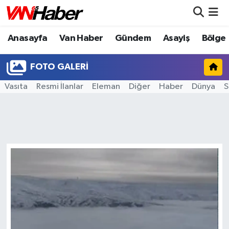
Anasayfa
Van Haber
Gündem
Asayiş
Bölge
Nöbetçi Eczaneler
Hava Durumu
FOTO GALERI
Vasıta
Resmi İlanlar
Eleman
Diğer
Haber
Dünya
S
Trafik Durumu
Puan Durumu ve Fikstür
Tüm Manşetler
Son Dakika Haberleri
Haber Arşivi