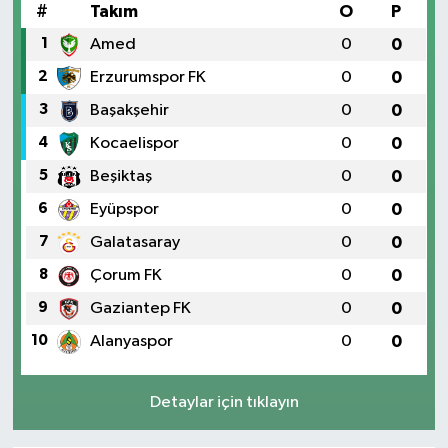
#
Takım
O
P
1
Amed
0
0
2
Erzurumspor FK
0
0
3
Başakşehir
0
0
4
Kocaelispor
0
0
5
Beşiktaş
0
0
6
Eyüpspor
0
0
7
Galatasaray
0
0
8
Çorum FK
0
0
9
Gaziantep FK
0
0
10
Alanyaspor
0
0
Detaylar için tıklayın