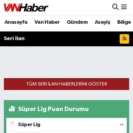
Anasayfa
Van Haber
Gündem
Asayiş
Bölge
Nöbetçi Eczaneler
Hava Durumu
Seri İlan
Trafik Durumu
Puan Durumu ve Fikstür
Tüm Manşetler
TÜM SERI İLAN HABERLERINI GÖSTER
Son Dakika Haberleri
Süper Lig Puan Durumu
Haber Arşivi
Süper Lig