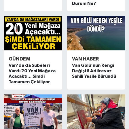
Durum Ne?
GÜNDEM
VAN HABER
Van'da da Şubeleri
Van Gölü'nün Rengi
Vardı 20 Yeni Mağaza
Değişti! Adilcevaz
Açacaktı... Şimdi
Sahili Yeşile Büründü
Tamamen Çekiliyor