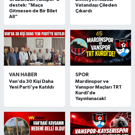
destek: “Maça
Vatandaşı Çileden
Gitmesen de Bir Bilet
Çıkardı
Al!”
VAN HABER
SPOR
Van’da 30 Kişi Daha
Mardinspor ve
Yeni Parti'ye Katıldı
Vanspor Maçları TRT
Kurdî’de
Yayınlanacak!