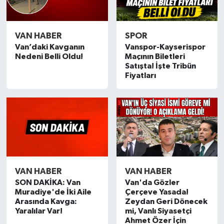
VAN HABER
SPOR
Van’daki Kavganın
Vanspor-Kayserispor
Nedeni Belli Oldu!
Maçının Biletleri
Satışta! İşte Tribün
Fiyatları
VAN HABER
VAN HABER
SON DAKİKA: Van
Van'da Gözler
Muradiye'de İki Aile
Çerçeve Yasada!
Arasında Kavga:
Zeydan Geri Dönecek
Yaralılar Var!
mi, Vanlı Siyasetçi
Ahmet Özer İçin