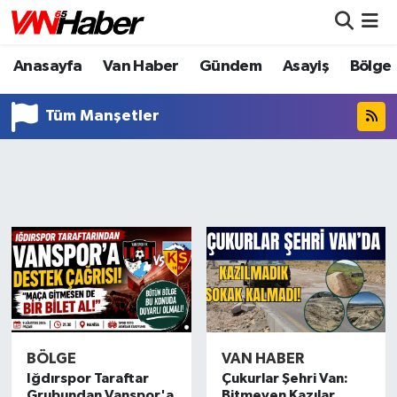
Anasayfa
Van Haber
Gündem
Asayiş
Bölge
Nöbetçi Eczaneler
Hava Durumu
Tüm Manşetler
Trafik Durumu
Puan Durumu ve Fikstür
Tüm Manşetler
Son Dakika Haberleri
Haber Arşivi
BÖLGE
VAN HABER
Iğdırspor Taraftar
Çukurlar Şehri Van:
Grubundan Vanspor'a
Bitmeyen Kazılar