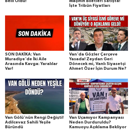
Belli Oldu!
Maçının Biletleri Satışta!
İşte Tribün Fiyatları
SON DAKİKA: Van
Van'da Gözler Çerçeve
Muradiye'de İki Aile
Yasada! Zeydan Geri
Arasında Kavga: Yaralılar
Dönecek mi, Vanlı Siyasetçi
Var!
Ahmet Özer İçin Durum Ne?
Van Gölü'nün Rengi Değişti!
Van Uçamıyor Kampanyası
Adilcevaz Sahili Yeşile
Neden Durduruldu?
Büründü
Kamuoyu Açıklama Bekliyor