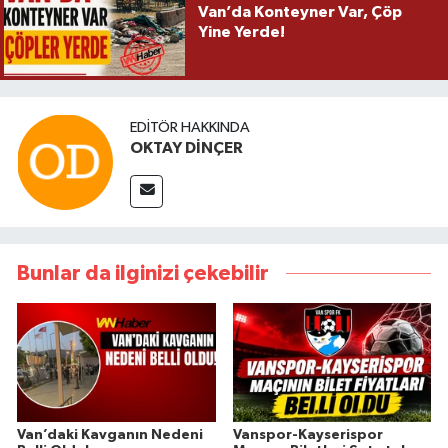
Van’da Konteyner Var, Çöp
Yine Yerde!
EDITÖR HAKKINDA
OKTAY DİNÇER
Bunlar da ilginizi çekebilir
Van’daki Kavganın Nedeni
Vanspor-Kayserispor