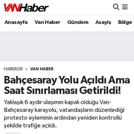
Anasayfa
Van Haber
Gündem
Asayiş
Bölge
Nöbetçi Eczaneler
Hava Durumu
Trafik Durumu
Puan Durumu ve Fikstür
HABERLER
VAN HABER
Bahçesaray Yolu Açıldı Ama
Tüm Manşetler
Saat Sınırlaması Getirildi!
Son Dakika Haberleri
Yaklaşık 6 aydır ulaşımın kapalı olduğu Van-
Bahçesaray karayolu, vatandaşların düzenlediği
Haber Arşivi
protesto eyleminin ardından yeniden kontrollü
şekilde trafiğe açıldı.