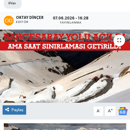
#Van
OKTAY DİNÇER
07.06.2026 - 16:28
EDITÖR
YAYINLANMA
Paylaş
-
+
A
A