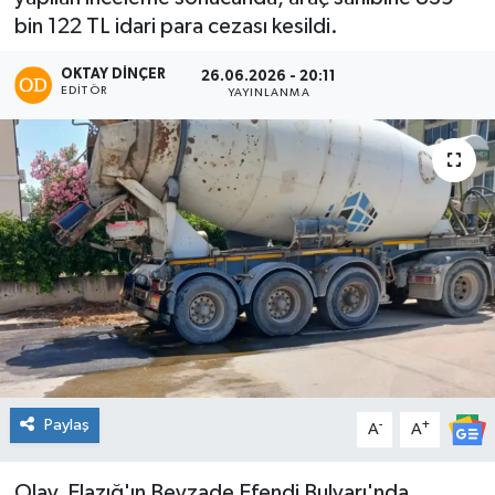
bin 122 TL idari para cezası kesildi.
OKTAY DİNÇER
26.06.2026 - 20:11
EDITÖR
YAYINLANMA
Paylaş
-
+
A
A
Olay, Elazığ'ın Beyzade Efendi Bulvarı'nda