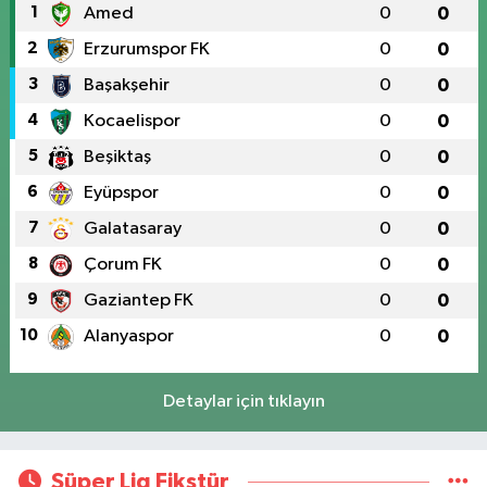
1
Amed
0
0
2
Erzurumspor FK
0
0
3
Başakşehir
0
0
4
Kocaelispor
0
0
5
Beşiktaş
0
0
6
Eyüpspor
0
0
7
Galatasaray
0
0
8
Çorum FK
0
0
9
Gaziantep FK
0
0
10
Alanyaspor
0
0
Detaylar için tıklayın
Süper Lig Fikstür