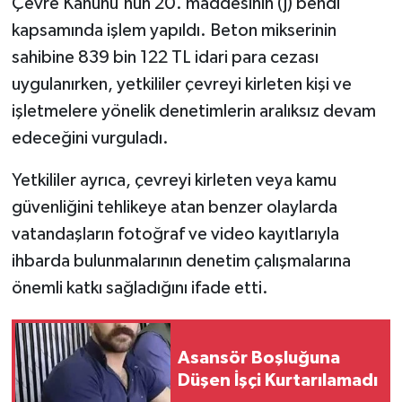
Çevre Kanunu'nun 20. maddesinin (j) bendi
kapsamında işlem yapıldı. Beton mikserinin
sahibine 839 bin 122 TL idari para cezası
uygulanırken, yetkililer çevreyi kirleten kişi ve
işletmelere yönelik denetimlerin aralıksız devam
edeceğini vurguladı.
Yetkililer ayrıca, çevreyi kirleten veya kamu
güvenliğini tehlikeye atan benzer olaylarda
vatandaşların fotoğraf ve video kayıtlarıyla
ihbarda bulunmalarının denetim çalışmalarına
önemli katkı sağladığını ifade etti.
Asansör Boşluğuna
Düşen İşçi Kurtarılamadı