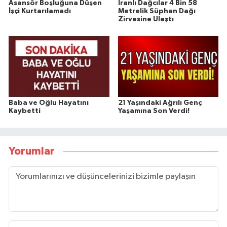
Asansör Boşluğuna Düşen
İranlı Dağcılar 4 Bin 58
İşçi Kurtarılamadı
Metrelik Süphan Dağı
Zirvesine Ulaştı
Baba ve Oğlu Hayatını
21 Yaşındaki Ağrılı Genç
Kaybetti
Yaşamına Son Verdi!
Yorumlar