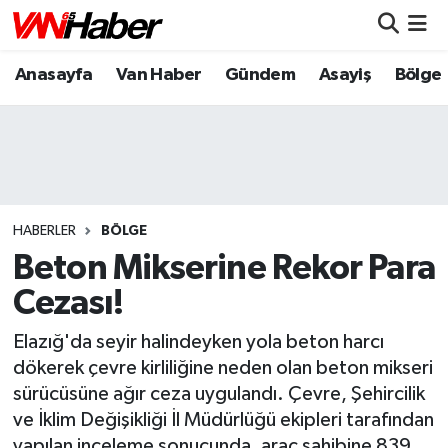
Anasayfa
Van Haber
Gündem
Asayiş
Bölge
Nöbetçi Eczaneler
Hava Durumu
Trafik Durumu
Puan Durumu ve Fikstür
HABERLER
BÖLGE
Beton Mikserine Rekor Para
Tüm Manşetler
Cezası!
Son Dakika Haberleri
Elazığ'da seyir halindeyken yola beton harcı
dökerek çevre kirliliğine neden olan beton mikseri
Haber Arşivi
sürücüsüne ağır ceza uygulandı. Çevre, Şehircilik
ve İklim Değişikliği İl Müdürlüğü ekipleri tarafından
yapılan inceleme sonucunda, araç sahibine 839