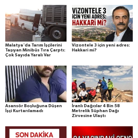
Malatya'da Tarım İşçilerini
Vizontele 3 için yeni adres:
Taşıyan Minibüs Tıra Çarptı:
Hakkari mi?
Çok Sayıda Yaralı Var
Asansör Boşluğuna Düşen
İranlı Dağcılar 4 Bin 58
İşçi Kurtarılamadı
Metrelik Süphan Dağı
Zirvesine Ulaştı