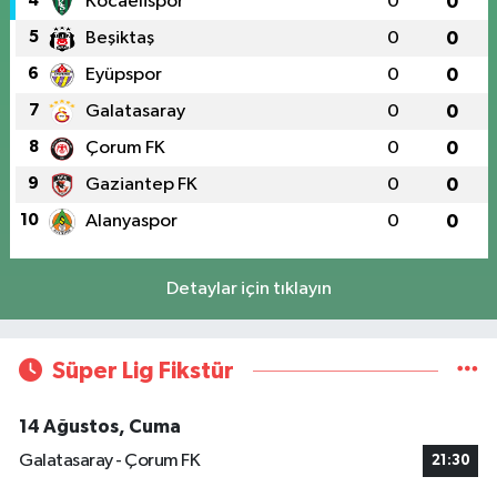
4
Kocaelispor
0
0
5
Beşiktaş
0
0
6
Eyüpspor
0
0
7
Galatasaray
0
0
8
Çorum FK
0
0
9
Gaziantep FK
0
0
10
Alanyaspor
0
0
Detaylar için tıklayın
Süper Lig Fikstür
14 Ağustos, Cuma
Galatasaray - Çorum FK
21:30