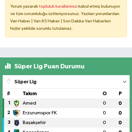
Yorum yazarak
topluluk kurallarımızı
kabul etmiş bulunuyor
ve tüm sorumluluğu üstleniyorsunuz. Yazılan yorumlardan
Van Haber | Van 65 Haber | Son Dakika Van Haberleri
hiçbir şekilde sorumlu tutulamaz.
Süper Lig Puan Durumu
Süper Lig
#
Takım
O
P
1
Amed
0
0
2
Erzurumspor FK
0
0
3
Başakşehir
0
0