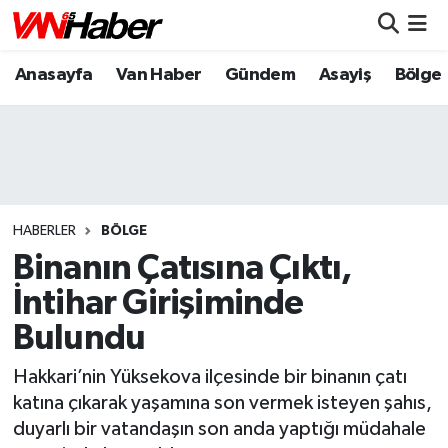
Anasayfa
Van Haber
Gündem
Asayiş
Bölge
Nöbetçi Eczaneler
Hava Durumu
Trafik Durumu
Puan Durumu ve Fikstür
HABERLER
BÖLGE
Binanın Çatısına Çıktı,
Tüm Manşetler
İntihar Girişiminde
Bulundu
Son Dakika Haberleri
Hakkari’nin Yüksekova ilçesinde bir binanın çatı
Haber Arşivi
katına çıkarak yaşamına son vermek isteyen şahıs,
duyarlı bir vatandaşın son anda yaptığı müdahale