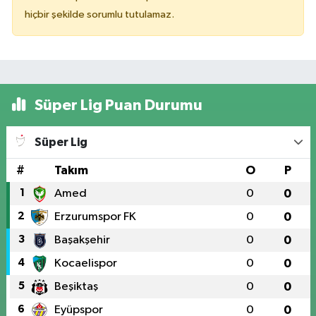
hiçbir şekilde sorumlu tutulamaz.
Süper Lig Puan Durumu
Süper Lig
#
Takım
O
P
1
Amed
0
0
2
Erzurumspor FK
0
0
3
Başakşehir
0
0
4
Kocaelispor
0
0
5
Beşiktaş
0
0
6
Eyüpspor
0
0