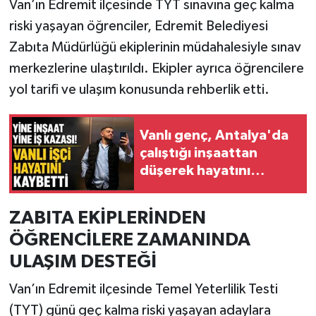
Van’ın Edremit ilçesinde TYT sınavına geç kalma
riski yaşayan öğrenciler, Edremit Belediyesi
Zabıta Müdürlüğü ekiplerinin müdahalesiyle sınav
merkezlerine ulaştırıldı. Ekipler ayrıca öğrencilere
yol tarifi ve ulaşım konusunda rehberlik etti.
Vanlı genç, Antalya'da
çalıştığı inşaattan
düşerek hayatını
kaybetti
ZABITA EKİPLERİNDEN
ÖĞRENCİLERE ZAMANINDA
ULAŞIM DESTEĞİ
Van’ın Edremit ilçesinde Temel Yeterlilik Testi
(TYT) günü geç kalma riski yaşayan adaylara