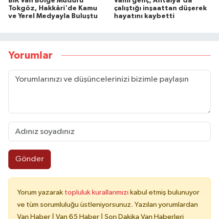
BİK Van Bölge Müdürü
Vanlı genç, Antalya'da
Tokgöz, Hakkâri'de Kamu
çalıştığı inşaattan düşerek
ve Yerel Medyayla Buluştu
hayatını kaybetti
Yorumlar
Gönder
Yorum yazarak
topluluk kurallarımızı
kabul etmiş bulunuyor
ve tüm sorumluluğu üstleniyorsunuz. Yazılan yorumlardan
Van Haber | Van 65 Haber | Son Dakika Van Haberleri