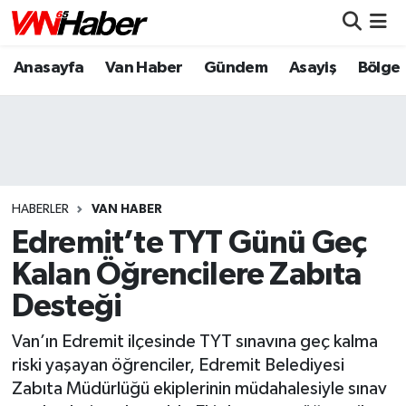
Anasayfa
Van Haber
Gündem
Asayiş
Bölge
Nöbetçi Eczaneler
Hava Durumu
Trafik Durumu
Puan Durumu ve Fikstür
HABERLER
VAN HABER
Edremit’te TYT Günü Geç
Tüm Manşetler
Kalan Öğrencilere Zabıta
Desteği
Son Dakika Haberleri
Van’ın Edremit ilçesinde TYT sınavına geç kalma
Haber Arşivi
riski yaşayan öğrenciler, Edremit Belediyesi
Zabıta Müdürlüğü ekiplerinin müdahalesiyle sınav