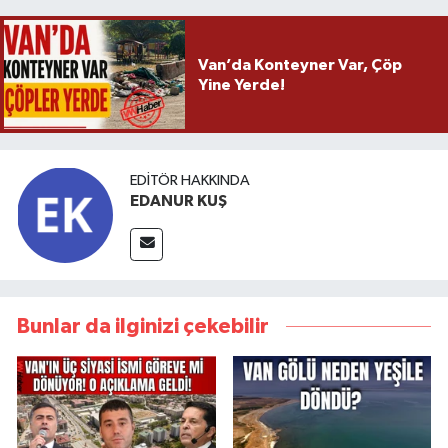
Van’da Konteyner Var, Çöp
Yine Yerde!
EDITÖR HAKKINDA
EDANUR KUŞ
Bunlar da ilginizi çekebilir