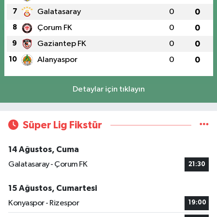
7
Galatasaray
0
0
8
Çorum FK
0
0
9
Gaziantep FK
0
0
10
Alanyaspor
0
0
Detaylar için tıklayın
Süper Lig Fikstür
14 Ağustos, Cuma
Galatasaray - Çorum FK
21:30
15 Ağustos, Cumartesi
Konyaspor - Rizespor
19:00