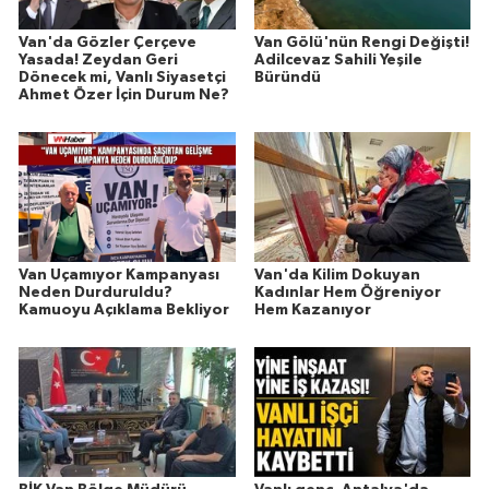
Van'da Gözler Çerçeve
Van Gölü'nün Rengi Değişti!
Yasada! Zeydan Geri
Adilcevaz Sahili Yeşile
Dönecek mi, Vanlı Siyasetçi
Büründü
Ahmet Özer İçin Durum Ne?
Van Uçamıyor Kampanyası
Van'da Kilim Dokuyan
Neden Durduruldu?
Kadınlar Hem Öğreniyor
Kamuoyu Açıklama Bekliyor
Hem Kazanıyor