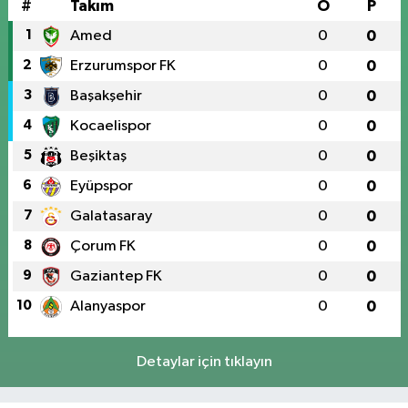
#
Takım
O
P
1
Amed
0
0
2
Erzurumspor FK
0
0
3
Başakşehir
0
0
4
Kocaelispor
0
0
5
Beşiktaş
0
0
6
Eyüpspor
0
0
7
Galatasaray
0
0
8
Çorum FK
0
0
9
Gaziantep FK
0
0
10
Alanyaspor
0
0
Detaylar için tıklayın