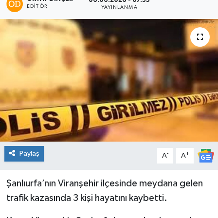
06.06.2026 - 07:35
EDITÖR
YAYINLANMA
Paylaş
-
+
A
A
Şanlıurfa’nın Viranşehir ilçesinde meydana gelen
trafik kazasında 3 kişi hayatını kaybetti.