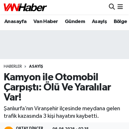
Anasayfa
Van Haber
Gündem
Asayiş
Bölge
Nöbetçi Eczaneler
Hava Durumu
Trafik Durumu
Puan Durumu ve Fikstür
HABERLER
ASAYIŞ
Kamyon ile Otomobil
Tüm Manşetler
Çarpıştı: Ölü Ve Yaralılar
Var!
Son Dakika Haberleri
Şanlıurfa’nın Viranşehir ilçesinde meydana gelen
Haber Arşivi
trafik kazasında 3 kişi hayatını kaybetti.
OKTAY DİNÇER