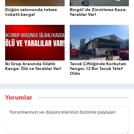
Düğün salonunda tekme
Bingöl'de Zincirleme Kaza:
tokatlı kavga!
Yaralılar Var!
İki Grup Arasında Silahlı
Tavuk Çiftliğinde Korkutan
Kavga: Ölü ve Yaralılar Var!
Yangın: 12 Bin Tavuk Telef
Oldu
Yorumlar