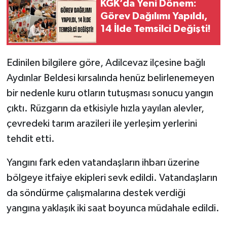
KGK’da Yeni Dönem:
Görev Dağılımı Yapıldı,
14 İlde Temsilci Değişti!
Edinilen bilgilere göre, Adilcevaz ilçesine bağlı
Aydınlar Beldesi kırsalında henüz belirlenemeyen
bir nedenle kuru otların tutuşması sonucu yangın
çıktı. Rüzgarın da etkisiyle hızla yayılan alevler,
çevredeki tarım arazileri ile yerleşim yerlerini
tehdit etti.
Yangını fark eden vatandaşların ihbarı üzerine
bölgeye itfaiye ekipleri sevk edildi. Vatandaşların
da söndürme çalışmalarına destek verdiği
yangına yaklaşık iki saat boyunca müdahale edildi.