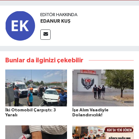
EDITÖR HAKKINDA
EDANUR KUŞ
Bunlar da ilginizi çekebilir
İki Otomobil Çarpıştı: 3
İşe Alım Vaadiyle
Yaralı
Dolandırıcılık!