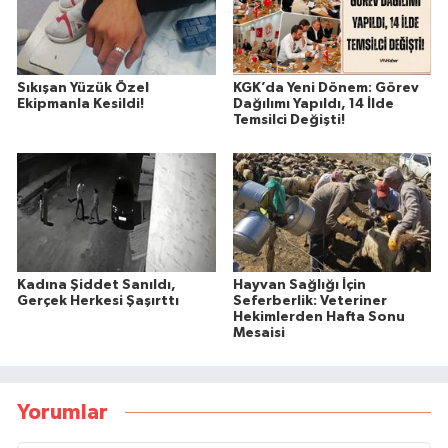
Sıkışan Yüzük Özel
KGK’da Yeni Dönem: Görev
Ekipmanla Kesildi!
Dağılımı Yapıldı, 14 İlde
Temsilci Değişti!
Kadına Şiddet Sanıldı,
Hayvan Sağlığı İçin
Gerçek Herkesi Şaşırttı
Seferberlik: Veteriner
Hekimlerden Hafta Sonu
Mesaisi
Yorumlar