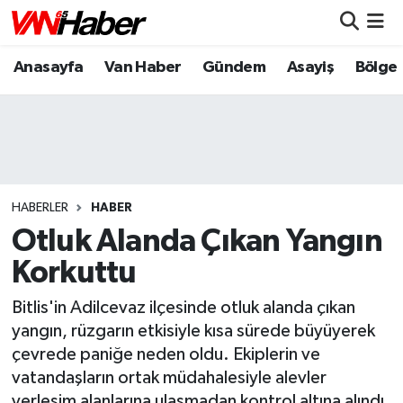
Anasayfa
Van Haber
Gündem
Asayiş
Bölge
Nöbetçi Eczaneler
Hava Durumu
Trafik Durumu
Puan Durumu ve Fikstür
HABERLER
HABER
Otluk Alanda Çıkan Yangın
Tüm Manşetler
Korkuttu
Son Dakika Haberleri
Bitlis'in Adilcevaz ilçesinde otluk alanda çıkan
yangın, rüzgarın etkisiyle kısa sürede büyüyerek
Haber Arşivi
çevrede paniğe neden oldu. Ekiplerin ve
vatandaşların ortak müdahalesiyle alevler
yerleşim alanlarına ulaşmadan kontrol altına alındı.