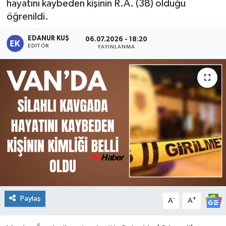
hayatını kaybeden kişinin R.A. (38) olduğu
öğrenildi.
EDANUR KUŞ
06.07.2026 - 18:20
EDITÖR
YAYINLANMA
Paylaş
-
+
A
A