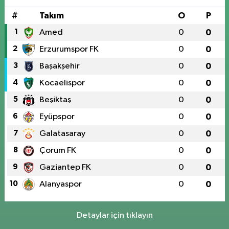
#
Takım
O
P
1
Amed
0
0
2
Erzurumspor FK
0
0
3
Başakşehir
0
0
4
Kocaelispor
0
0
5
Beşiktaş
0
0
6
Eyüpspor
0
0
7
Galatasaray
0
0
8
Çorum FK
0
0
9
Gaziantep FK
0
0
10
Alanyaspor
0
0
Detaylar için tıklayın