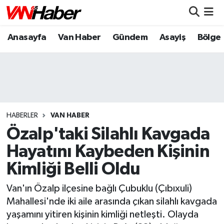
Anasayfa
Van Haber
Gündem
Asayiş
Bölge
Nöbetçi Eczaneler
Hava Durumu
Trafik Durumu
Puan Durumu ve Fikstür
HABERLER
VAN HABER
Özalp'taki Silahlı Kavgada
Tüm Manşetler
Hayatını Kaybeden Kişinin
Kimliği Belli Oldu
Son Dakika Haberleri
Van'ın Özalp ilçesine bağlı Çubuklu (Çıbıxuli)
Haber Arşivi
Mahallesi'nde iki aile arasında çıkan silahlı kavgada
yaşamını yitiren kişinin kimliği netleşti. Olayda