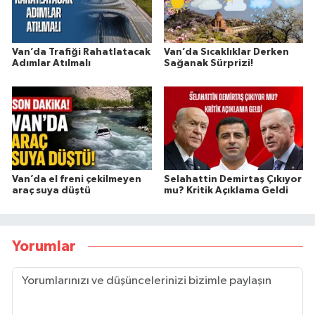
Van’da Trafiği Rahatlatacak
Van’da Sıcaklıklar Derken
Adımlar Atılmalı
Sağanak Sürprizi!
Van’da el freni çekilmeyen
Selahattin Demirtaş Çıkıyor
araç suya düştü
mu? Kritik Açıklama Geldi
Yorumlar