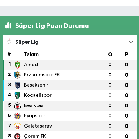
Süper Lig Puan Durumu
Süper Lig
#
Takım
O
P
1
Amed
0
0
2
Erzurumspor FK
0
0
3
Başakşehir
0
0
4
Kocaelispor
0
0
5
Beşiktaş
0
0
6
Eyüpspor
0
0
7
Galatasaray
0
0
8
Çorum FK
0
0