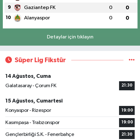
9
Gaziantep FK
0
0
10
Alanyaspor
0
0
Detaylar için tıklayın
Süper Lig Fikstür
14 Ağustos, Cuma
Galatasaray - Çorum FK
21:30
15 Ağustos, Cumartesi
Konyaspor - Rizespor
19:00
Kasımpaşa - Trabzonspor
19:00
Gençlerbirliği S.K. - Fenerbahçe
21:30