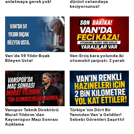
anlatmaya gerek yok!
dürüst vatandaşa
kesiyorsunuz!
Van’da 59 Yıldır Bıçak
Van-Erciş kara yolunda iki
Bileyen Usta!
otomobil çarpıştı: 2 yaralı
Vanspor Teknik Direktörü
Türkiye'nin Dört Bir
Murat Yıldırım'dan
Yanından Van'a Geldiler!
Kayserispor Maçı Sonrası
Sebebi Görenleri Şaşırttı!
Açıklama