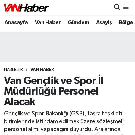
Anasayfa
Van Haber
Gündem
Asayiş
Bölge
Nöbetçi Eczaneler
Hava Durumu
Trafik Durumu
Puan Durumu ve Fikstür
HABERLER
VAN HABER
Van Gençlik ve Spor İl
Tüm Manşetler
Müdürlüğü Personel
Alacak
Son Dakika Haberleri
Gençlik ve Spor Bakanlığı (GSB), taşra teşkilatı
Haber Arşivi
birimlerinde istihdam edilmek üzere sözleşmeli
personel alımı yapacağını duyurdu. Aralarında