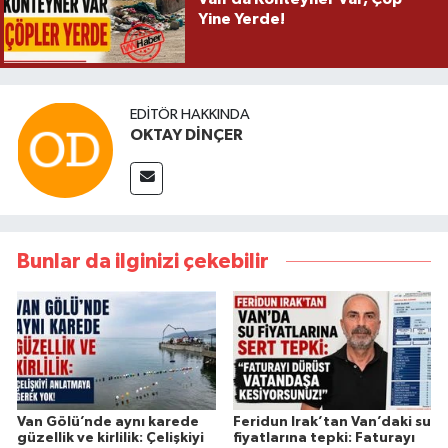
Yine Yerde!
EDITÖR HAKKINDA
OKTAY DİNÇER
Bunlar da ilginizi çekebilir
Van Gölü’nde aynı karede
Feridun Irak’tan Van’daki su
güzellik ve kirlilik: Çelişkiyi
fiyatlarına tepki: Faturayı