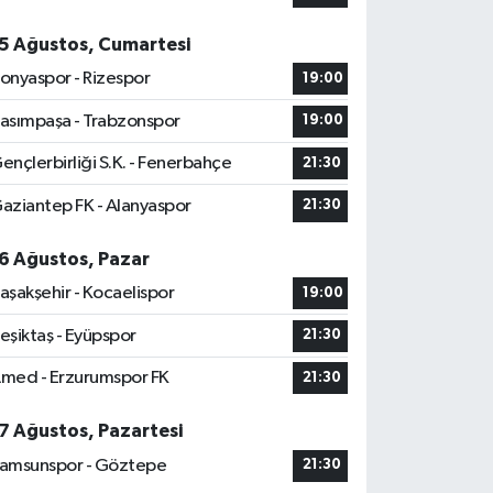
5 Ağustos, Cumartesi
onyaspor - Rizespor
19:00
asımpaşa - Trabzonspor
19:00
ençlerbirliği S.K. - Fenerbahçe
21:30
aziantep FK - Alanyaspor
21:30
6 Ağustos, Pazar
aşakşehir - Kocaelispor
19:00
eşiktaş - Eyüpspor
21:30
med - Erzurumspor FK
21:30
7 Ağustos, Pazartesi
amsunspor - Göztepe
21:30