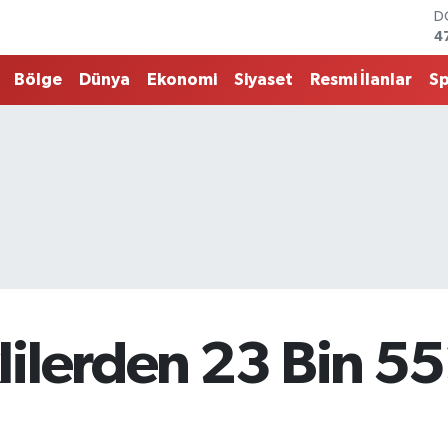
E
5
S
6
Bölge
Dünya
Ekonomi
Siyaset
Resmi İlanlar
S
G
6
B
1
B
6
D
4
lerden 23 Bin 552