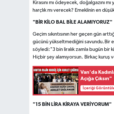
Kirasını mı ödeyecek, doğalgazını mı 
harçlık mı verecek? Emeklinin en düşük 
"BİR KİLO BAL BİLE ALAMIYORUZ"
Geçim sıkıntısının her geçen gün arttığ
gücünü yükseltmediğini savundu.Bir eme
söyledi:"3 bin liralık zamla bugün bir k
Hiçbir şey alamıyorsun. Birkaç kuruş ve
Van'da Kadınla
Açığa Çıksın"
İçeriği Görüntül
"15 BİN LİRA KİRAYA VERİYORUM"