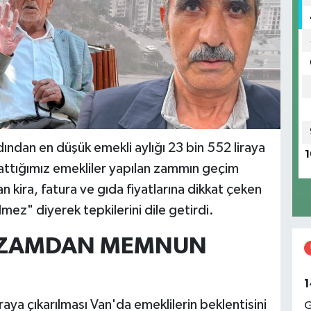
dından en düşük emekli aylığı 23 bin 552 liraya
1
attığımız emekliler yapılan zammın geçim
n kira, fatura ve gıda fiyatlarına dikkat çeken
lmez" diyerek tepkilerini dile getirdi.
R ZAMDAN MEMNUN
1
aya çıkarılması Van'da emeklilerin beklentisini
G