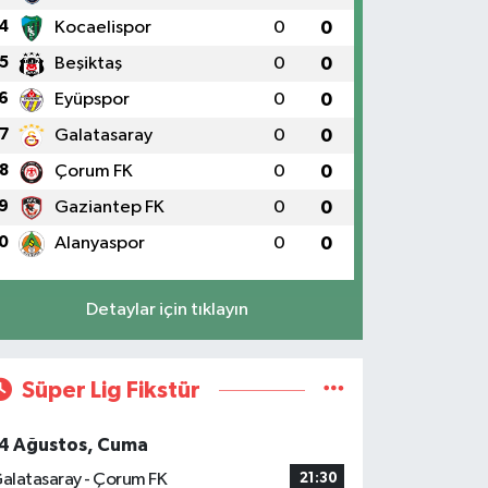
4
Kocaelispor
0
0
5
Beşiktaş
0
0
6
Eyüpspor
0
0
7
Galatasaray
0
0
8
Çorum FK
0
0
9
Gaziantep FK
0
0
0
Alanyaspor
0
0
Detaylar için tıklayın
Süper Lig Fikstür
4 Ağustos, Cuma
alatasaray - Çorum FK
21:30