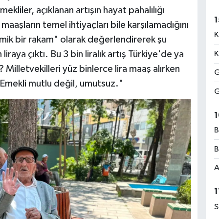
liler, açıklanan artışın hayat pahalılığı
1
 maaşların temel ihtiyaçları bile karşılamadığını
K
komik bir rakam" olarak değerlendirerek şu
liraya çıktı. Bu 3 bin liralık artış Türkiye'de ya
K
Milletvekilleri yüz binlerce lira maaş alırken
G
n? Emekli mutlu değil, umutsuz."
G
1
B
B
A
1
S