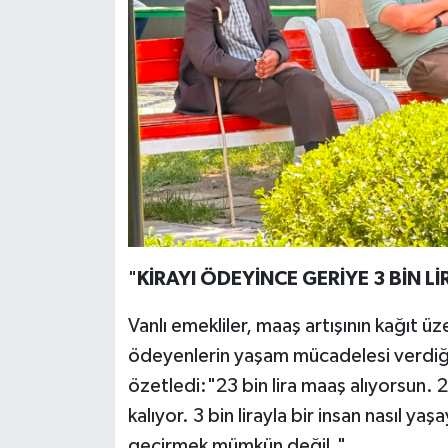
"
KİRAYI ÖDEYİNCE GERİYE 3 BİN L
Vanlı emekliler, maaş artışının kağıt üze
ödeyenlerin yaşam mücadelesi verdiğin
özetledi:"23 bin lira maaş alıyorsun. 20
kalıyor. 3 bin lirayla bir insan nasıl ya
geçirmek mümkün değil."