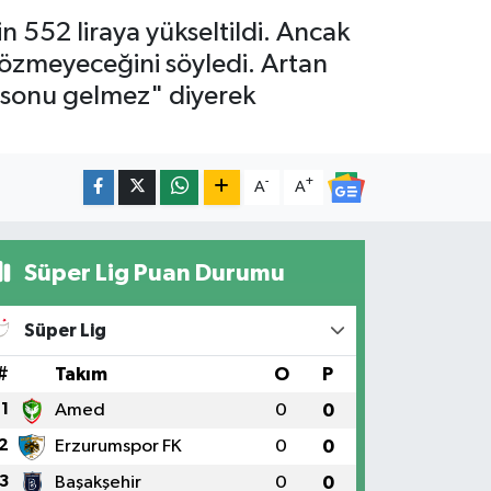
n 552 liraya yükseltildi. Ancak
çözmeyeceğini söyledi. Artan
ay sonu gelmez" diyerek
-
+
A
A
Süper Lig Puan Durumu
Süper Lig
#
Takım
O
P
1
Amed
0
0
2
Erzurumspor FK
0
0
3
Başakşehir
0
0