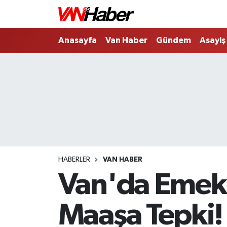
Nöbetçi Eczaneler
Anasayfa
Van Haber
Gündem
Asayiş
Hava Durumu
Trafik Durumu
Puan Durumu ve Fikstür
Tüm Manşetler
HABERLER
VAN HABER
Son Dakika Haberleri
Van'da Emekli
Haber Arşivi
Maaşa Tepki!