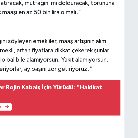
yatıracak, mutfağını mı dolduracak, torununa
maaşı en az 50 bin lira olmalı."
ını söyleyen emekliler, maaş artışının alım
kli, artan fiyatlara dikkat çekerek şunları
ilo bal bile alamıyorsun. Yakıt alamıyorsun.
riyorlar, ay başını zor getiriyoruz."
r Rojin Kabaiş İçin Yürüdü: "Hakikat
e