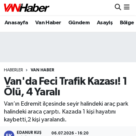
Anasayfa
Van Haber
Gündem
Asayiş
Bölge
Nöbetçi Eczaneler
Hava Durumu
Trafik Durumu
Puan Durumu ve Fikstür
HABERLER
VAN HABER
Van'da Feci Trafik Kazası! 1
Tüm Manşetler
Ölü, 4 Yaralı
Son Dakika Haberleri
Van’ın Edremit ilçesinde seyir halindeki araç park
halindeki araca çarptı. Kazada 1 kişi hayatını
Haber Arşivi
kaybetti,2 kişi yaralandı.
EDANUR KUŞ
06.07.2026 - 16:20