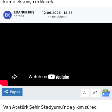
kompleksi inşa edilecek.
EDANUR KUŞ
12.06.2026 - 14:33
EDITÖR
YAYINLANMA
Paylaş
-
+
A
A
Van Atatürk Şehir Stadyumu’nda yıkım süreci