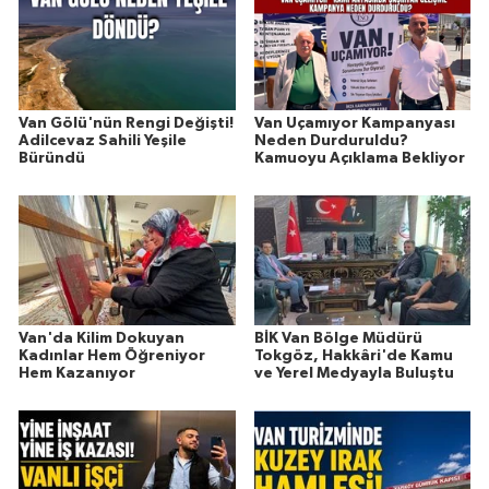
Van Gölü'nün Rengi Değişti!
Van Uçamıyor Kampanyası
Adilcevaz Sahili Yeşile
Neden Durduruldu?
Büründü
Kamuoyu Açıklama Bekliyor
Van'da Kilim Dokuyan
BİK Van Bölge Müdürü
Kadınlar Hem Öğreniyor
Tokgöz, Hakkâri'de Kamu
Hem Kazanıyor
ve Yerel Medyayla Buluştu