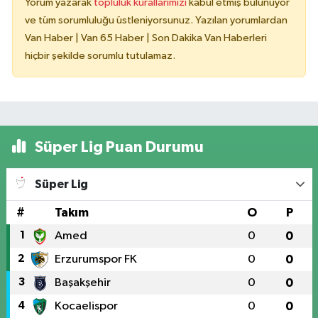
Yorum yazarak
topluluk kurallarımızı
kabul etmiş bulunuyor
ve tüm sorumluluğu üstleniyorsunuz. Yazılan yorumlardan
Van Haber | Van 65 Haber | Son Dakika Van Haberleri
hiçbir şekilde sorumlu tutulamaz.
Süper Lig Puan Durumu
Süper Lig
#
Takım
O
P
1
Amed
0
0
2
Erzurumspor FK
0
0
3
Başakşehir
0
0
4
Kocaelispor
0
0