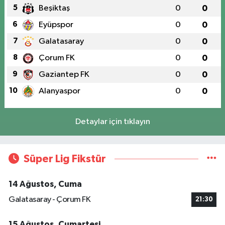
5
Beşiktaş
0
0
6
Eyüpspor
0
0
7
Galatasaray
0
0
8
Çorum FK
0
0
9
Gaziantep FK
0
0
10
Alanyaspor
0
0
Detaylar için tıklayın
Süper Lig Fikstür
14 Ağustos, Cuma
Galatasaray - Çorum FK
21:30
15 Ağustos, Cumartesi