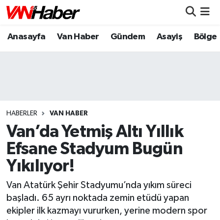
Anasayfa
Van Haber
Gündem
Asayiş
Bölge
Nöbetçi Eczaneler
Hava Durumu
Trafik Durumu
Puan Durumu ve Fikstür
HABERLER
VAN HABER
Van’da Yetmiş Altı Yıllık
Tüm Manşetler
Efsane Stadyum Bugün
Yıkılıyor!
Son Dakika Haberleri
Van Atatürk Şehir Stadyumu’nda yıkım süreci
Haber Arşivi
başladı. 65 ayrı noktada zemin etüdü yapan
ekipler ilk kazmayı vururken, yerine modern spor