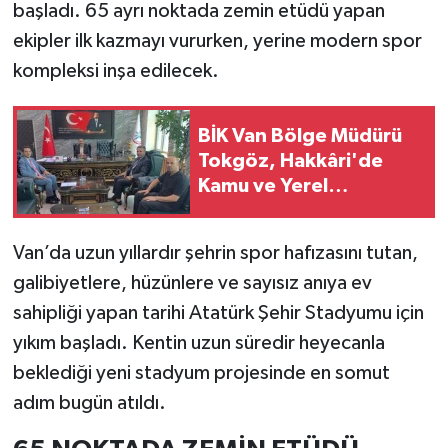
başladı. 65 ayrı noktada zemin etüdü yapan
ekipler ilk kazmayı vururken, yerine modern spor
kompleksi inşa edilecek.
BİK Van Bölge Müdürü
Tokgöz, Hakkâri'de
Kamu ve Yerel
Medyayla Buluştu
Van’da uzun yıllardır şehrin spor hafızasını tutan,
galibiyetlere, hüzünlere ve sayısız anıya ev
sahipliği yapan tarihi Atatürk Şehir Stadyumu için
yıkım başladı. Kentin uzun süredir heyecanla
beklediği yeni stadyum projesinde en somut
adım bugün atıldı.