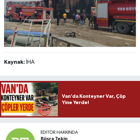
Kaynak:
İHA
Van’da Konteyner Var, Çöp
Yine Yerde!
EDITÖR HAKKINDA
Büşra Tekin