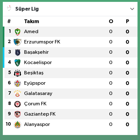
Süper Lig
#
Takım
O
P
1
Amed
0
0
2
Erzurumspor FK
0
0
3
Başakşehir
0
0
4
Kocaelispor
0
0
5
Beşiktaş
0
0
6
Eyüpspor
0
0
7
Galatasaray
0
0
8
Çorum FK
0
0
9
Gaziantep FK
0
0
10
Alanyaspor
0
0