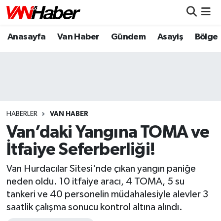
Anasayfa
Van Haber
Gündem
Asayiş
Bölge
Nöbetçi Eczaneler
Hava Durumu
Trafik Durumu
Puan Durumu ve Fikstür
HABERLER
VAN HABER
Van’daki Yangına TOMA ve
Tüm Manşetler
İtfaiye Seferberliği!
Son Dakika Haberleri
Van Hurdacılar Sitesi'nde çıkan yangın paniğe
neden oldu. 10 itfaiye aracı, 4 TOMA, 5 su
Haber Arşivi
tankeri ve 40 personelin müdahalesiyle alevler 3
saatlik çalışma sonucu kontrol altına alındı.