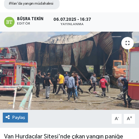
#Van'da yangın müdahalesi
BÜŞRA TEKIN
06.07.2025 - 16:37
EDITÖR
YAYINLANMA
Paylaş
-
+
A
A
Van Hurdacılar Sitesi'nde çıkan yangın paniğe