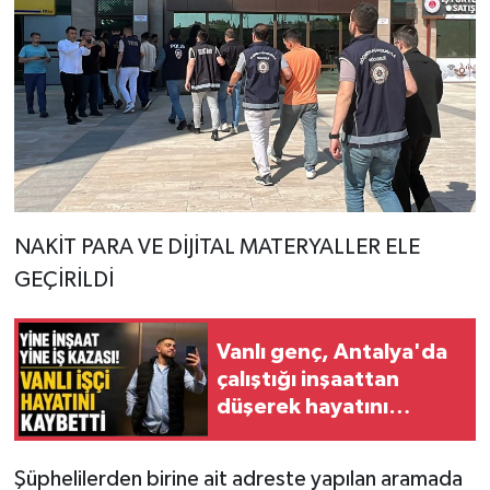
NAKİT PARA VE DİJİTAL MATERYALLER ELE
GEÇİRİLDİ
Vanlı genç, Antalya'da
çalıştığı inşaattan
düşerek hayatını
kaybetti
Şüphelilerden birine ait adreste yapılan aramada