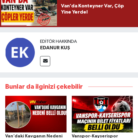
Van’da Konteyner Var, Çöp
Yine Yerde!
EDITÖR HAKKINDA
EDANUR KUŞ
Bunlar da ilginizi çekebilir
Van’daki Kavganın Nedeni
Vanspor-Kayserispor