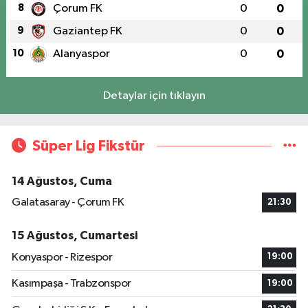
8
Çorum FK
0
0
9
Gaziantep FK
0
0
10
Alanyaspor
0
0
Detaylar için tıklayın
Süper Lig Fikstür
14 Ağustos, Cuma
Galatasaray - Çorum FK
21:30
15 Ağustos, Cumartesi
Konyaspor - Rizespor
19:00
Kasımpaşa - Trabzonspor
19:00