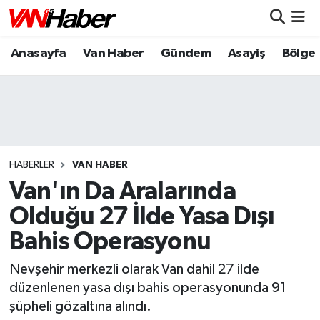
Anasayfa
Van Haber
Gündem
Asayiş
Bölge
Nöbetçi Eczaneler
Hava Durumu
Trafik Durumu
Puan Durumu ve Fikstür
HABERLER
VAN HABER
Van'ın Da Aralarında
Tüm Manşetler
Olduğu 27 İlde Yasa Dışı
Bahis Operasyonu
Son Dakika Haberleri
Nevşehir merkezli olarak Van dahil 27 ilde
Haber Arşivi
düzenlenen yasa dışı bahis operasyonunda 91
şüpheli gözaltına alındı.