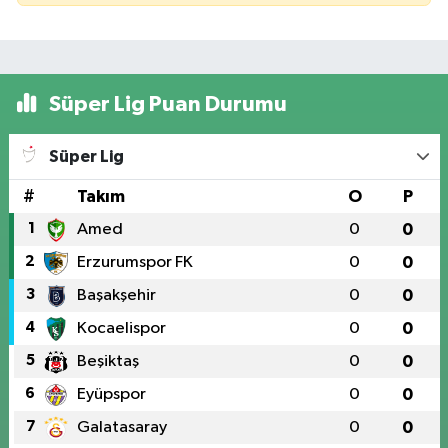
Süper Lig Puan Durumu
Süper Lig
#
Takım
O
P
1
Amed
0
0
2
Erzurumspor FK
0
0
3
Başakşehir
0
0
4
Kocaelispor
0
0
5
Beşiktaş
0
0
6
Eyüpspor
0
0
7
Galatasaray
0
0