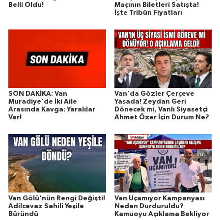
Belli Oldu!
Maçının Biletleri Satışta!
İşte Tribün Fiyatları
SON DAKİKA: Van
Van'da Gözler Çerçeve
Muradiye'de İki Aile
Yasada! Zeydan Geri
Arasında Kavga: Yaralılar
Dönecek mi, Vanlı Siyasetçi
Var!
Ahmet Özer İçin Durum Ne?
Van Gölü'nün Rengi Değişti!
Van Uçamıyor Kampanyası
Adilcevaz Sahili Yeşile
Neden Durduruldu?
Büründü
Kamuoyu Açıklama Bekliyor