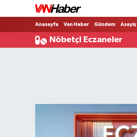
Nöbetçi Eczaneler
Anasayfa
Van Haber
Gündem
Asayiş
Nöbetçi Eczaneler
Hava Durumu
Trafik Durumu
Puan Durumu ve Fikstür
Tüm Manşetler
Son Dakika Haberleri
Haber Arşivi