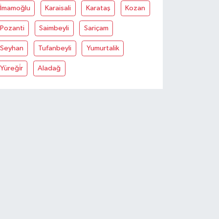
İmamoğlu
Karaisali
Karataş
Kozan
Pozanti
Saimbeyli
Sariçam
Seyhan
Tufanbeyli
Yumurtalik
Yüreği̇r
Aladağ