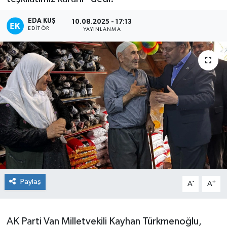
EDA KUŞ
10.08.2025 - 17:13
EDITÖR
YAYINLANMA
Paylaş
-
+
A
A
AK Parti Van Milletvekili Kayhan Türkmenoğlu,