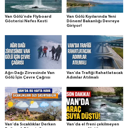
Van Gölü’nde Flyboard
Van Gölü Kıyılarında Yeni
Gösterisi Nefes Kesti
Dönem! Bakanlığı Devreye
Giriyor!
Ağrı Dağı Zirvesinde Van
Van’da Trafiği Rahatlatacak
Gölü İçin Çevre Çağrısı
Adımlar Atılmalı
Van’da Sıcaklıklar Derken
Van’da el freni çekilmeyen