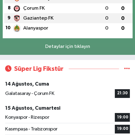
8
Çorum FK
0
0
9
Gaziantep FK
0
0
10
Alanyaspor
0
0
Detaylar için tıklayın
Süper Lig Fikstür
14 Ağustos, Cuma
Galatasaray - Çorum FK
21:30
15 Ağustos, Cumartesi
Konyaspor - Rizespor
19:00
Kasımpaşa - Trabzonspor
19:00