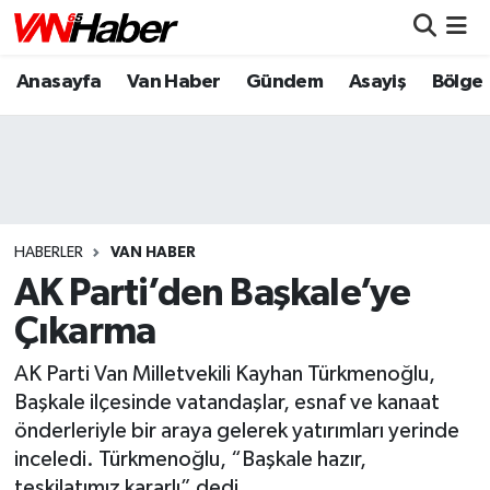
Anasayfa
Van Haber
Gündem
Asayiş
Bölge
Nöbetçi Eczaneler
Hava Durumu
Trafik Durumu
Puan Durumu ve Fikstür
HABERLER
VAN HABER
AK Parti’den Başkale’ye
Tüm Manşetler
Çıkarma
Son Dakika Haberleri
AK Parti Van Milletvekili Kayhan Türkmenoğlu,
Başkale ilçesinde vatandaşlar, esnaf ve kanaat
Haber Arşivi
önderleriyle bir araya gelerek yatırımları yerinde
inceledi. Türkmenoğlu, “Başkale hazır,
teşkilatımız kararlı” dedi.