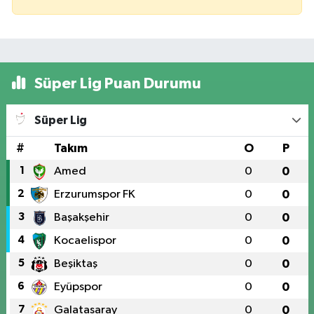
Süper Lig Puan Durumu
Süper Lig
#
Takım
O
P
1
Amed
0
0
2
Erzurumspor FK
0
0
3
Başakşehir
0
0
4
Kocaelispor
0
0
5
Beşiktaş
0
0
6
Eyüpspor
0
0
7
Galatasaray
0
0