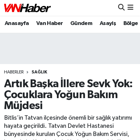
Anasayfa
Van Haber
Gündem
Asayiş
Bölge
Nöbetçi Eczaneler
Hava Durumu
Trafik Durumu
Puan Durumu ve Fikstür
HABERLER
SAĞLIK
Artık Başka İllere Sevk Yok:
Tüm Manşetler
Çocuklara Yoğun Bakım
Müjdesi
Son Dakika Haberleri
Bitlis’in Tatvan ilçesinde önemli bir sağlık yatırımı
Haber Arşivi
hayata geçirildi. Tatvan Devlet Hastanesi
bünyesinde kurulan Çocuk Yoğun Bakım Servisi,