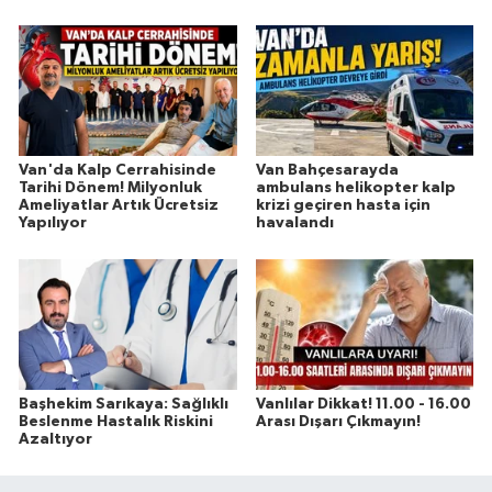
Van'da Kalp Cerrahisinde
Van Bahçesarayda
Tarihi Dönem! Milyonluk
ambulans helikopter kalp
Ameliyatlar Artık Ücretsiz
krizi geçiren hasta için
Yapılıyor
havalandı
Başhekim Sarıkaya: Sağlıklı
Vanlılar Dikkat! 11.00 - 16.00
Beslenme Hastalık Riskini
Arası Dışarı Çıkmayın!
Azaltıyor