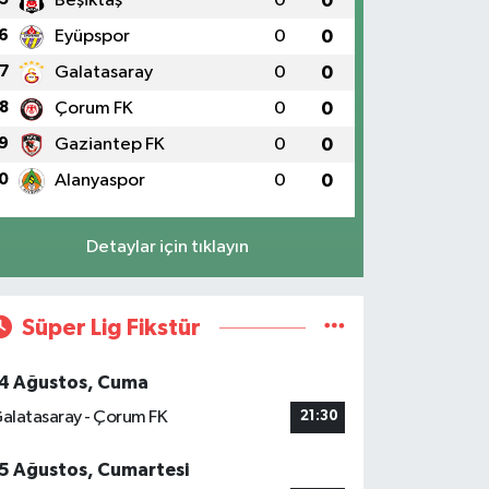
Beşiktaş
0
0
6
Eyüpspor
0
0
7
Galatasaray
0
0
8
Çorum FK
0
0
9
Gaziantep FK
0
0
0
Alanyaspor
0
0
Detaylar için tıklayın
Süper Lig Fikstür
4 Ağustos, Cuma
alatasaray - Çorum FK
21:30
5 Ağustos, Cumartesi