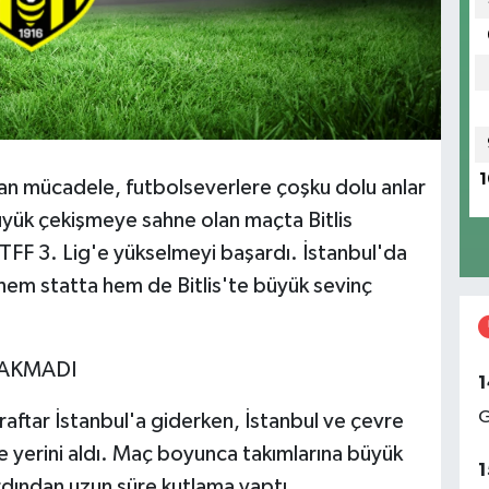
1
n mücadele, futbolseverlere çoşku dolu anlar
 büyük çekişmeye sahne olan maçta Bitlis
 TFF 3. Lig'e yükselmeyi başardı. İstanbul'da
 hem statta hem de Bitlis'te büyük sevinç
RAKMADI
1
G
araftar İstanbul'a giderken, İstanbul ve çevre
rde yerini aldı. Maç boyunca takımlarına büyük
1
ardından uzun süre kutlama yaptı.