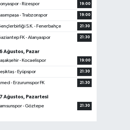
onyaspor - Rizespor
19:00
asımpaşa - Trabzonspor
19:00
ençlerbirliği S.K. - Fenerbahçe
21:30
aziantep FK - Alanyaspor
21:30
6 Ağustos, Pazar
aşakşehir - Kocaelispor
19:00
eşiktaş - Eyüpspor
21:30
med - Erzurumspor FK
21:30
7 Ağustos, Pazartesi
amsunspor - Göztepe
21:30