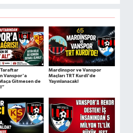
 Taraftar
Mardinspor ve Vanspor
n Vanspor'a
Maçları TRT Kurdî’de
“Maça Gitmesen de
Yayınlanacak!
l!”