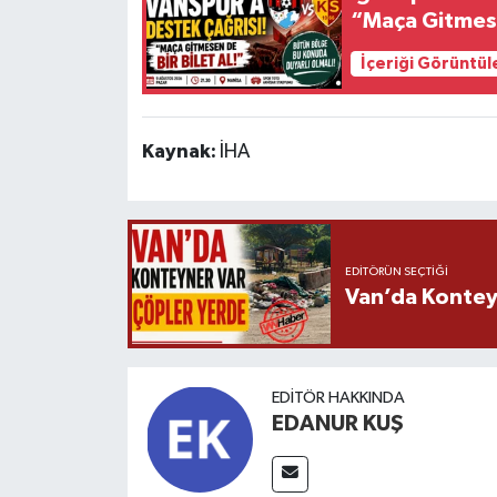
“Maça Gitmese
İçeriği Görüntül
Kaynak:
İHA
EDITÖRÜN SEÇTIĞI
Van’da Kontey
EDITÖR HAKKINDA
EDANUR KUŞ