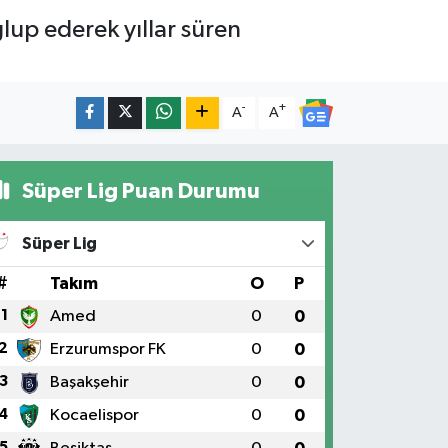
up ederek yıllar süren
-
+
A
A
Süper Lig Puan Durumu
Süper Lig
#
Takım
O
P
1
Amed
0
0
2
Erzurumspor FK
0
0
3
Başakşehir
0
0
4
Kocaelispor
0
0
5