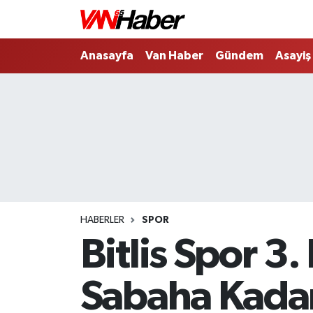
Nöbetçi Eczaneler
Anasayfa
Van Haber
Gündem
Asayiş
Hava Durumu
Trafik Durumu
Puan Durumu ve Fikstür
Tüm Manşetler
HABERLER
SPOR
Son Dakika Haberleri
Bitlis Spor 3
Haber Arşivi
Sabaha Kada