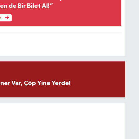
n de Bir Bilet Al!”
e
ner Var, Çöp Yine Yerde!