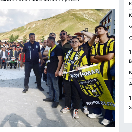
K
K
G
G
1
B
B
A
1
S