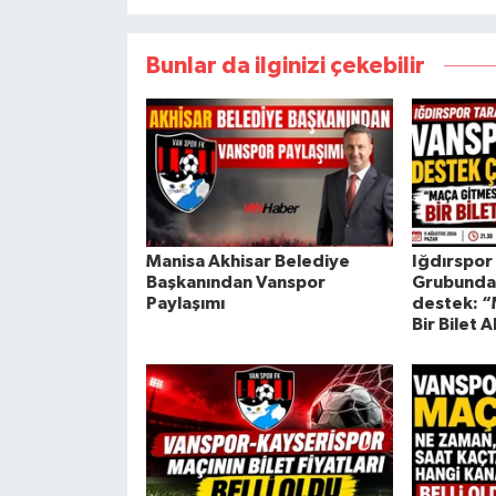
Bunlar da ilginizi çekebilir
Manisa Akhisar Belediye
Iğdırspor
Başkanından Vanspor
Grubunda
Paylaşımı
destek: 
Bir Bilet A