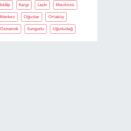
İski̇li̇p
Kargi
Laçi̇n
Meci̇tözü
Merkez
Oğuzlar
Ortaköy
Osmancik
Sungurlu
Uğurludağ