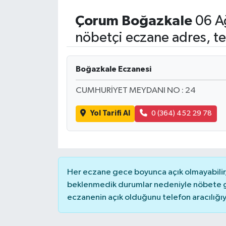
Çorum
Boğazkale
06 A
nöbetçi eczane adres, te
Boğazkale Eczanesi
CUMHURİYET MEYDANI NO : 24
Yol Tarifi Al
0 (364) 452 29 78
Her eczane gece boyunca açık olmayabilir, 
beklenmedik durumlar nedeniyle nöbete g
eczanenin açık olduğunu telefon aracılığıyla 