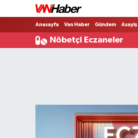
Nöbetçi Eczaneler
Anasayfa
Van Haber
Gündem
Asayiş
Nöbetçi Eczaneler
Hava Durumu
Trafik Durumu
Puan Durumu ve Fikstür
Tüm Manşetler
Son Dakika Haberleri
Haber Arşivi