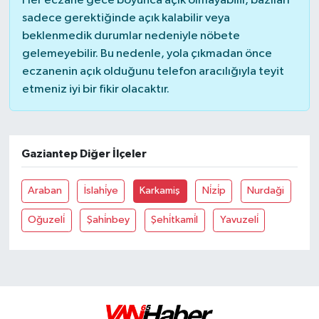
Her eczane gece boyunca açık olmayabilir, bazıları
sadece gerektiğinde açık kalabilir veya
beklenmedik durumlar nedeniyle nöbete
gelemeyebilir. Bu nedenle, yola çıkmadan önce
eczanenin açık olduğunu telefon aracılığıyla teyit
etmeniz iyi bir fikir olacaktır.
Gaziantep Diğer İlçeler
Araban
İslahi̇ye
Karkamiş
Ni̇zi̇p
Nurdaği
Oğuzeli̇
Şahi̇nbey
Şehi̇tkami̇l
Yavuzeli̇