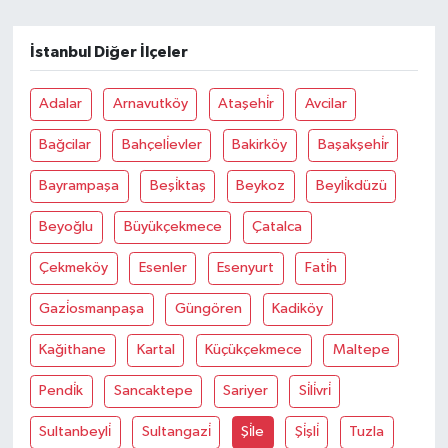
İstanbul Diğer İlçeler
Adalar
Arnavutköy
Ataşehi̇r
Avcilar
Bağcilar
Bahçeli̇evler
Bakirköy
Başakşehi̇r
Bayrampaşa
Beşi̇ktaş
Beykoz
Beyli̇kdüzü
Beyoğlu
Büyükçekmece
Çatalca
Çekmeköy
Esenler
Esenyurt
Fati̇h
Gazi̇osmanpaşa
Güngören
Kadiköy
Kağithane
Kartal
Küçükçekmece
Maltepe
Pendi̇k
Sancaktepe
Sariyer
Si̇li̇vri̇
Sultanbeyli̇
Sultangazi̇
Şi̇le
Şi̇şli̇
Tuzla