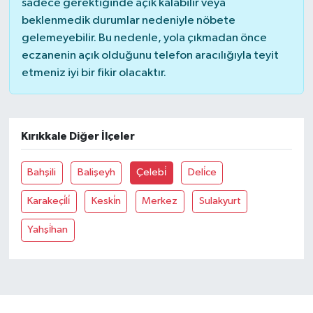
sadece gerektiğinde açık kalabilir veya
beklenmedik durumlar nedeniyle nöbete
gelemeyebilir. Bu nedenle, yola çıkmadan önce
eczanenin açık olduğunu telefon aracılığıyla teyit
etmeniz iyi bir fikir olacaktır.
Kırıkkale Diğer İlçeler
Bahşili
Balişeyh
Çelebi̇
Deli̇ce
Karakeçi̇li̇
Keski̇n
Merkez
Sulakyurt
Yahşi̇han