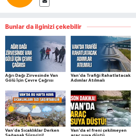
Bunlar da ilginizi çekebilir
Ağrı Dağı Zirvesinde Van
Van’da Trafiği Rahatlatacak
Gölü İçin Çevre Çağrısı
Adımlar Atılmalı
Van’da Sıcaklıklar Derken
Van’da el freni çekilmeyen
Sağanak Sürprizi!
araç suya düştü