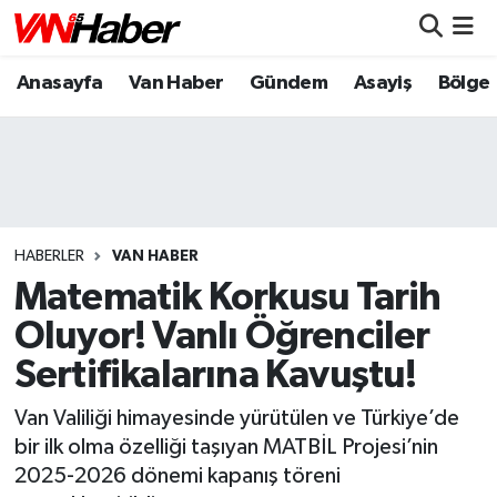
Anasayfa
Van Haber
Gündem
Asayiş
Bölge
Nöbetçi Eczaneler
Hava Durumu
Trafik Durumu
Puan Durumu ve Fikstür
HABERLER
VAN HABER
Matematik Korkusu Tarih
Tüm Manşetler
Oluyor! Vanlı Öğrenciler
Sertifikalarına Kavuştu!
Son Dakika Haberleri
Van Valiliği himayesinde yürütülen ve Türkiye’de
Haber Arşivi
bir ilk olma özelliği taşıyan MATBİL Projesi’nin
2025-2026 dönemi kapanış töreni