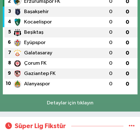
2
Erzurumspor FK
0
0
3
Başakşehir
0
0
4
Kocaelispor
0
0
5
Beşiktaş
0
0
6
Eyüpspor
0
0
7
Galatasaray
0
0
8
Çorum FK
0
0
9
Gaziantep FK
0
0
10
Alanyaspor
0
0
Detaylar için tıklayın
Süper Lig Fikstür