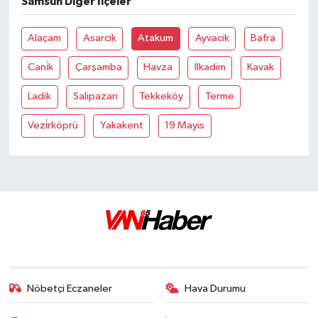
Samsun Diğer İlçeler
Alaçam
Asarcik
Atakum
Ayvacik
Bafra
Cani̇k
Çarşamba
Havza
İlkadim
Kavak
Ladik
Salipazari
Tekkeköy
Terme
Vezi̇rköprü
Yakakent
19 Mayis
Nöbetçi Eczaneler
Hava Durumu