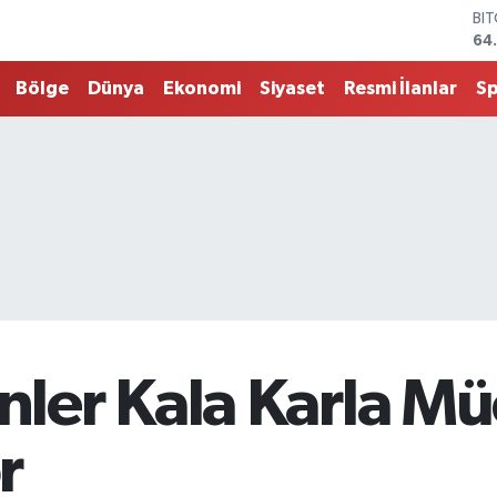
BI
64
DO
47
Bölge
Dünya
Ekonomi
Siyaset
Resmi İlanlar
S
EU
55
ST
64
G.
65
Bİ
13
er Kala Karla Mü
r