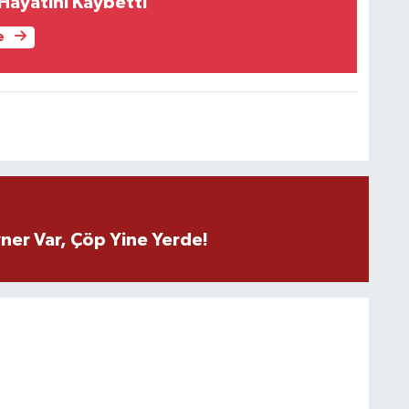
Hayatını Kaybetti
e
ner Var, Çöp Yine Yerde!