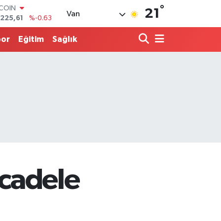
TCOIN
°
21
Van
.225,61
%-0.63
LAR
,7143
%0.16
por
Eğitim
Sağlık
RO
,0317
%-0.02
ERLİN
,2463
%0.07
ALTIN
74.81
%1.44
ST100
.799
%70
cadele