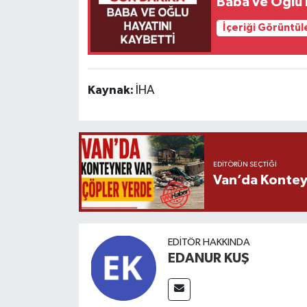
Baba ve Oğlu 
İçeriği Görüntül
Kaynak:
İHA
EDITÖRÜN SEÇTIĞI
Van’da Kontey
EDITÖR HAKKINDA
EDANUR KUŞ