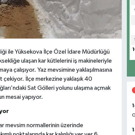
1
liği ile Yüksekova İlçe Özel İdare Müdürlüğü
sekliğe ulaşan kar kütlelerini iş makineleriyle
aya çalışıyor. Yaz mevsimine yaklaşılmasına
 çekiyor. İlçe merkezine yaklaşık 40
ğları'ndaki Sat Gölleri yolunu ulaşıma açmak
ğun mesai yapıyor.
1
uyor
G
lar mevsim normallerinin üzerinde
1
mlı noktalarında kar kalınlığı yer yer 6