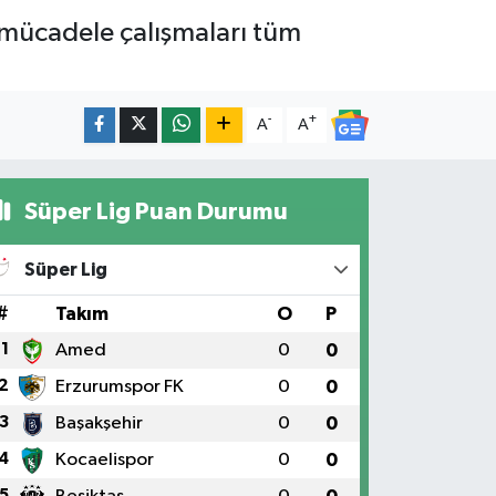
 mücadele çalışmaları tüm
-
+
A
A
Süper Lig Puan Durumu
Süper Lig
#
Takım
O
P
1
Amed
0
0
2
Erzurumspor FK
0
0
3
Başakşehir
0
0
4
Kocaelispor
0
0
5