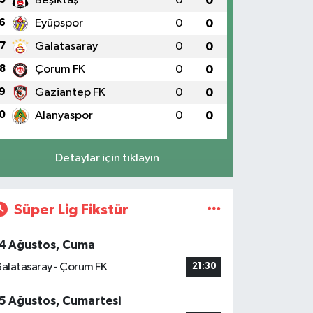
Beşiktaş
0
0
6
Eyüpspor
0
0
7
Galatasaray
0
0
8
Çorum FK
0
0
9
Gaziantep FK
0
0
0
Alanyaspor
0
0
Detaylar için tıklayın
Süper Lig Fikstür
4 Ağustos, Cuma
alatasaray - Çorum FK
21:30
5 Ağustos, Cumartesi