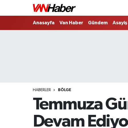
Nöbetçi Eczaneler
Anasayfa
Van Haber
Gündem
Asayiş
Hava Durumu
Trafik Durumu
Puan Durumu ve Fikstür
Tüm Manşetler
HABERLER
BÖLGE
Son Dakika Haberleri
Temmuza Günl
Haber Arşivi
Devam Ediyo