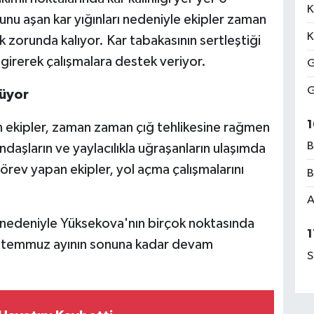
K
unu aşan kar yığınları nedeniyle ekipler zaman
K
 zorunda kalıyor. Kar tabakasının sertleştiği
girerek çalışmalara destek veriyor.
G
G
rüyor
1
 ekipler, zaman zaman çığ tehlikesine rağmen
B
andaşların ve yaylacılıkla uğraşanların ulaşımda
rev yapan ekipler, yol açma çalışmalarını
B
A
ü nedeniyle Yüksekova'nın birçok noktasında
1
ın temmuz ayının sonuna kadar devam
S