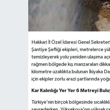
Hakkari İl Özel İdaresi Genel Sekreter
Şantiye Şefliği ekipleri, metrelerce yük
temizleyerek yolu yeniden ulaşıma açm
rağmen bölgede kış manzaraları dikkat
kilometre uzaklıkta bulunan İkiyaka Da
için ekipler zorlu arazi şartlarında yo
Kar Kalınlığı Yer Yer 6 Metreyi Bul
Türkiye'nin birçok bölgesinde sıcaklık
seyrederken, Yüksekova'nın yüksek rakı