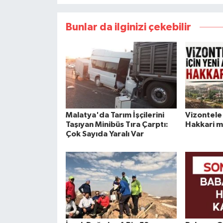
Bunlar da ilginizi çekebilir
Malatya'da Tarım İşçilerini
Vizontele 
Taşıyan Minibüs Tıra Çarptı:
Hakkari m
Çok Sayıda Yaralı Var