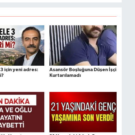
3 için yeni adres:
Asansör Boşluğuna Düşen İşçi
i?
Kurtarılamadı