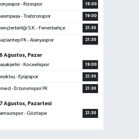
onyaspor - Rizespor
19:00
asımpaşa - Trabzonspor
19:00
ençlerbirliği S.K. - Fenerbahçe
21:30
aziantep FK - Alanyaspor
21:30
6 Ağustos, Pazar
aşakşehir - Kocaelispor
19:00
eşiktaş - Eyüpspor
21:30
med - Erzurumspor FK
21:30
7 Ağustos, Pazartesi
amsunspor - Göztepe
21:30