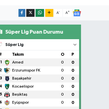
-
+
A
A
Süper Lig Puan Durumu
Süper Lig
#
Takım
O
P
1
Amed
0
0
2
Erzurumspor FK
0
0
3
Başakşehir
0
0
4
Kocaelispor
0
0
5
Beşiktaş
0
0
6
Eyüpspor
0
0