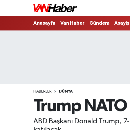
Nöbetçi Eczaneler
Anasayfa
Van Haber
Gündem
Asayiş
Hava Durumu
Trafik Durumu
Puan Durumu ve Fikstür
Tüm Manşetler
HABERLER
DÜNYA
Son Dakika Haberleri
Trump NATO Z
Haber Arşivi
ABD Başkanı Donald Trump, 7-
katılacak.