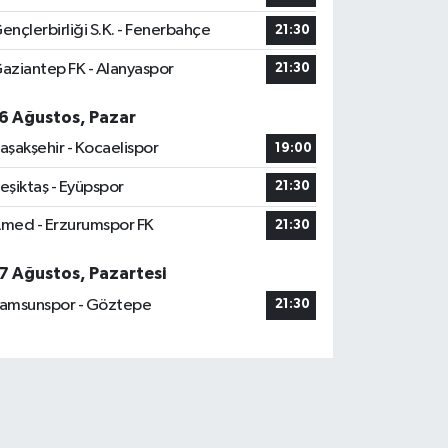
ençlerbirliği S.K. - Fenerbahçe
21:30
aziantep FK - Alanyaspor
21:30
6 Ağustos, Pazar
aşakşehir - Kocaelispor
19:00
eşiktaş - Eyüpspor
21:30
med - Erzurumspor FK
21:30
7 Ağustos, Pazartesi
amsunspor - Göztepe
21:30