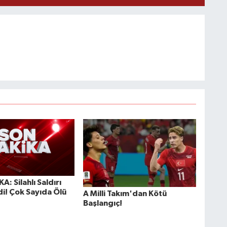
: Silahlı Saldırı
i! Çok Sayıda Ölü
A Milli Takım'dan Kötü
Başlangıç!