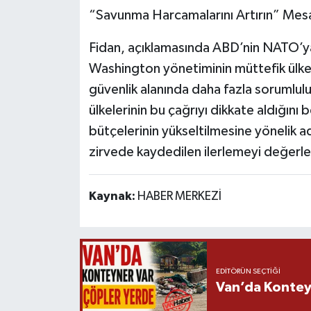
“Savunma Harcamalarını Artırın” Mesa
Fidan, açıklamasında ABD’nin NATO’ya
Washington yönetiminin müttefik ülkel
güvenlik alanında daha fazla sorumlulu
ülkelerinin bu çağrıyı dikkate aldığı
bütçelerinin yükseltilmesine yönelik adı
zirvede kaydedilen ilerlemeyi değerlen
Kaynak:
HABER MERKEZİ
EDITÖRÜN SEÇTIĞI
Van’da Kontey