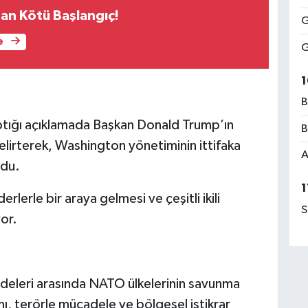
dan Kötü Başlangıç!
G
e
G
1
B
ptığı açıklamada Başkan Donald Trump’ın
B
elirterek, Washington yönetiminin ittifaka
A
ydu.
1
lerle bir araya gelmesi ve çeşitli ikili
S
or.
deleri arasında NATO ülkelerinin savunma
mı, terörle mücadele ve bölgesel istikrar