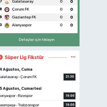
7
Galatasaray
0
0
8
Çorum FK
0
0
9
Gaziantep FK
0
0
0
Alanyaspor
0
0
Detaylar için tıklayın
Süper Lig Fikstür
4 Ağustos, Cuma
alatasaray - Çorum FK
21:30
5 Ağustos, Cumartesi
onyaspor - Rizespor
19:00
asımpaşa - Trabzonspor
19:00