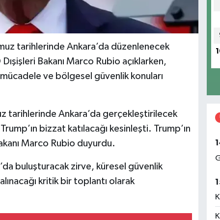
uz tarihlerinde Ankara’da düzenlenecek
1
 Dışişleri Bakanı Marco Rubio açıklarken,
 mücadele ve bölgesel güvenlik konuları
z tarihlerinde Ankara’da gerçekleştirilecek
ump’ın bizzat katılacağı kesinleşti. Trump’ın
1
 Bakanı Marco Rubio duyurdu.
G
a’da buluşturacak zirve, küresel güvenlik
lınacağı kritik bir toplantı olarak
1
K
K