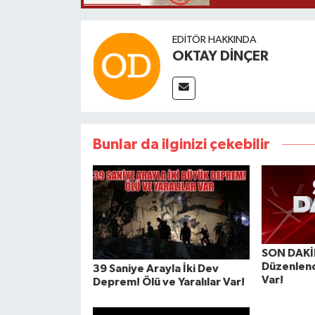
EDITÖR HAKKINDA
OKTAY DİNÇER
Bunlar da ilginizi çekebilir
SON DAKİKA
Düzenlend
39 Saniye Arayla İki Dev
Var!
Deprem! Ölü ve Yaralılar Var!