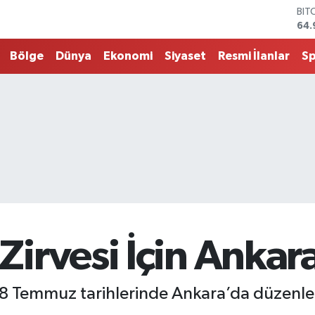
DO
47,
EU
Bölge
Dünya
Ekonomi
Siyaset
Resmi İlanlar
S
55,
STE
64,
G.A
666
BİS
13.
irvesi İçin Ankara
8 Temmuz tarihlerinde Ankara’da düzenle