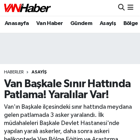
Anasayfa
Van Haber
Gündem
Asayiş
Bölge
Nöbetçi Eczaneler
Hava Durumu
Trafik Durumu
Puan Durumu ve Fikstür
HABERLER
ASAYIŞ
Van Başkale Sınır Hattında
Tüm Manşetler
Patlama! Yaralılar Var!
Son Dakika Haberleri
Van'ın Başkale ilçesindeki sınır hattında meydana
gelen patlamada 3 asker yaralandı. İlk
Haber Arşivi
müdahaleleri Başkale Devlet Hastanesi'nde
yapılan yaralı askerler, daha sonra askeri
helikopterle Van Bölge Eğitim ve Araştırma