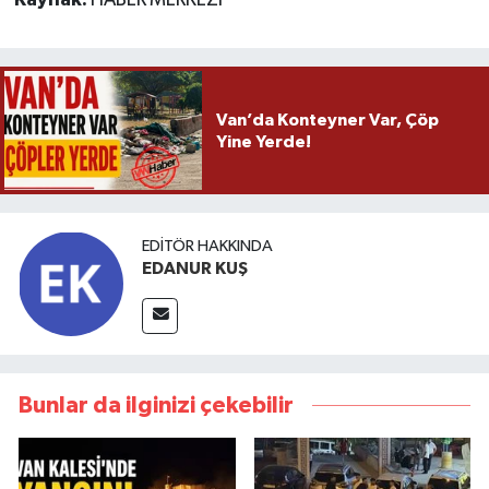
Kaynak:
HABER MERKEZİ
Van’da Konteyner Var, Çöp
Yine Yerde!
EDITÖR HAKKINDA
EDANUR KUŞ
Bunlar da ilginizi çekebilir