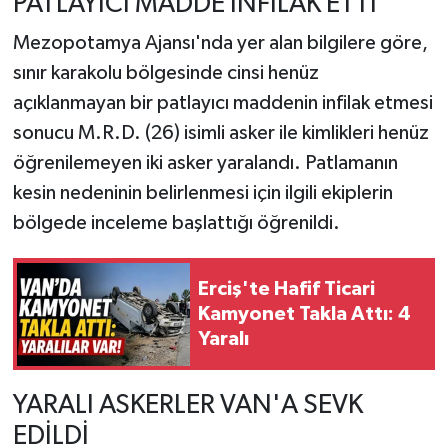
PATLAYICI MADDE İNFİLAK ETTİ
Mezopotamya Ajansı'nda yer alan bilgilere göre,
sınır karakolu bölgesinde cinsi henüz
açıklanmayan bir patlayıcı maddenin infilak etmesi
sonucu M.R.D. (26) isimli asker ile kimlikleri henüz
öğrenilemeyen iki asker yaralandı. Patlamanın
kesin nedeninin belirlenmesi için ilgili ekiplerin
bölgede inceleme başlattığı öğrenildi.
Erciş'te Hafif Ticari
Kamyonet Takla Attı: 4
Yaralı
YARALI ASKERLER VAN'A SEVK
EDİLDİ