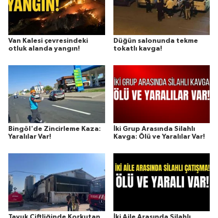
Van Kalesi çevresindeki
Düğün salonunda tekme
otluk alanda yangın!
tokatlı kavga!
Bingöl'de Zincirleme Kaza:
İki Grup Arasında Silahlı
Yaralılar Var!
Kavga: Ölü ve Yaralılar Var!
Tavuk Çiftliğinde Korkutan
İki Aile Arasında Silahlı