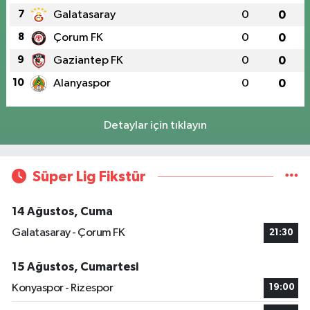
7
Galatasaray
0
0
8
Çorum FK
0
0
9
Gaziantep FK
0
0
10
Alanyaspor
0
0
Detaylar için tıklayın
Süper Lig Fikstür
14 Ağustos, Cuma
Galatasaray - Çorum FK
21:30
15 Ağustos, Cumartesi
Konyaspor - Rizespor
19:00