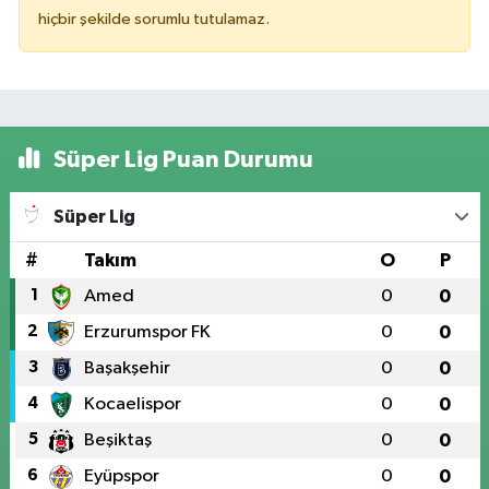
hiçbir şekilde sorumlu tutulamaz.
Süper Lig Puan Durumu
Süper Lig
#
Takım
O
P
1
Amed
0
0
2
Erzurumspor FK
0
0
3
Başakşehir
0
0
4
Kocaelispor
0
0
5
Beşiktaş
0
0
6
Eyüpspor
0
0