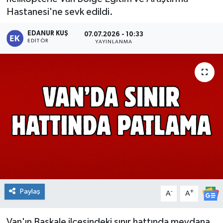
Hastanesi'ne sevk edildi.
EDANUR KUŞ
07.07.2026 - 10:33
EDITÖR
YAYINLANMA
Paylaş
-
+
A
A
Van'ın Başkale ilçesindeki sınır hattında meydana