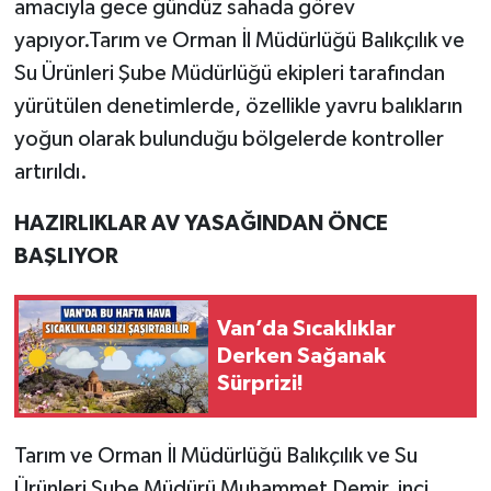
amacıyla gece gündüz sahada görev
yapıyor.Tarım ve Orman İl Müdürlüğü Balıkçılık ve
Su Ürünleri Şube Müdürlüğü ekipleri tarafından
yürütülen denetimlerde, özellikle yavru balıkların
yoğun olarak bulunduğu bölgelerde kontroller
artırıldı.
HAZIRLIKLAR AV YASAĞINDAN ÖNCE
BAŞLIYOR
Van’da Sıcaklıklar
Derken Sağanak
Sürprizi!
Tarım ve Orman İl Müdürlüğü Balıkçılık ve Su
Ürünleri Şube Müdürü Muhammet Demir, inci