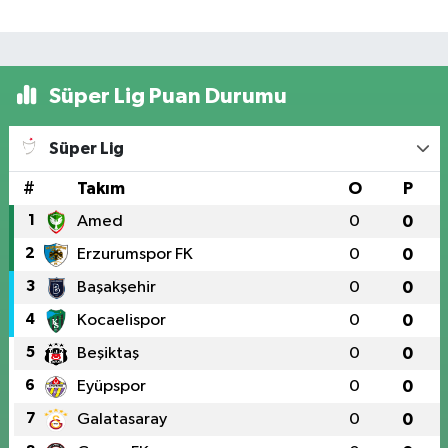
Süper Lig Puan Durumu
Süper Lig
#
Takım
O
P
1
Amed
0
0
2
Erzurumspor FK
0
0
3
Başakşehir
0
0
4
Kocaelispor
0
0
5
Beşiktaş
0
0
6
Eyüpspor
0
0
7
Galatasaray
0
0