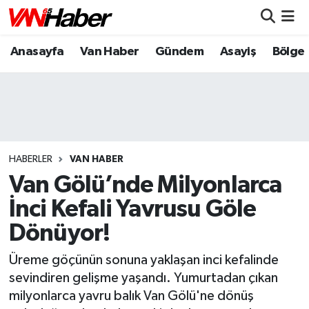
Anasayfa
Van Haber
Gündem
Asayiş
Bölge
Nöbetçi Eczaneler
Hava Durumu
Trafik Durumu
Puan Durumu ve Fikstür
HABERLER
VAN HABER
Van Gölü’nde Milyonlarca
Tüm Manşetler
İnci Kefali Yavrusu Göle
Dönüyor!
Son Dakika Haberleri
Üreme göçünün sonuna yaklaşan inci kefalinde
Haber Arşivi
sevindiren gelişme yaşandı. Yumurtadan çıkan
milyonlarca yavru balık Van Gölü'ne dönüş