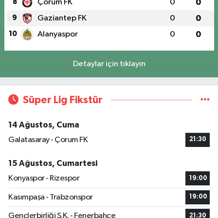
8
Çorum FK
0
0
9
Gaziantep FK
0
0
10
Alanyaspor
0
0
Detaylar için tıklayın
Süper Lig Fikstür
14 Ağustos, Cuma
Galatasaray - Çorum FK
21:30
15 Ağustos, Cumartesi
Konyaspor - Rizespor
19:00
Kasımpaşa - Trabzonspor
19:00
Gençlerbirliği S.K. - Fenerbahçe
21:30