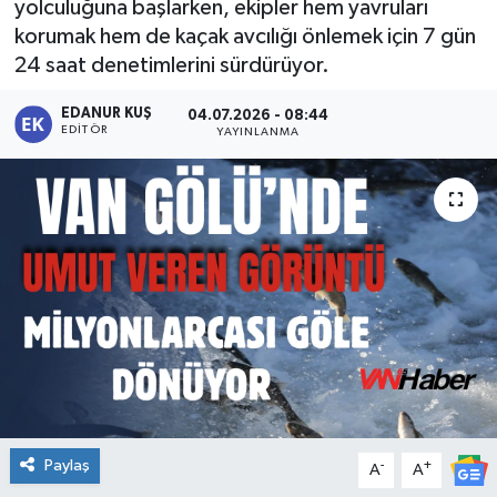
yolculuğuna başlarken, ekipler hem yavruları
korumak hem de kaçak avcılığı önlemek için 7 gün
24 saat denetimlerini sürdürüyor.
EDANUR KUŞ
04.07.2026 - 08:44
EDITÖR
YAYINLANMA
Paylaş
-
+
A
A