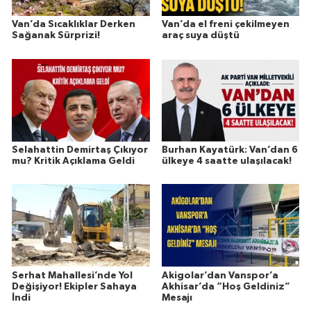
Van’da Sıcaklıklar Derken
Van’da el freni çekilmeyen
Sağanak Sürprizi!
araç suya düştü
Selahattin Demirtaş Çıkıyor
Burhan Kayatürk: Van’dan 6
mu? Kritik Açıklama Geldi
ülkeye 4 saatte ulaşılacak!
Serhat Mahallesi’nde Yol
Akigolar’dan Vanspor’a
Değişiyor! Ekipler Sahaya
Akhisar’da “Hoş Geldiniz”
İndi
Mesajı