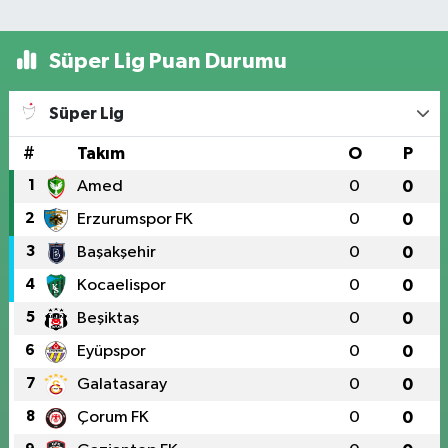
Süper Lig Puan Durumu
Süper Lig
#
Takım
O
P
1
Amed
0
0
2
Erzurumspor FK
0
0
3
Başakşehir
0
0
4
Kocaelispor
0
0
5
Beşiktaş
0
0
6
Eyüpspor
0
0
7
Galatasaray
0
0
8
Çorum FK
0
0