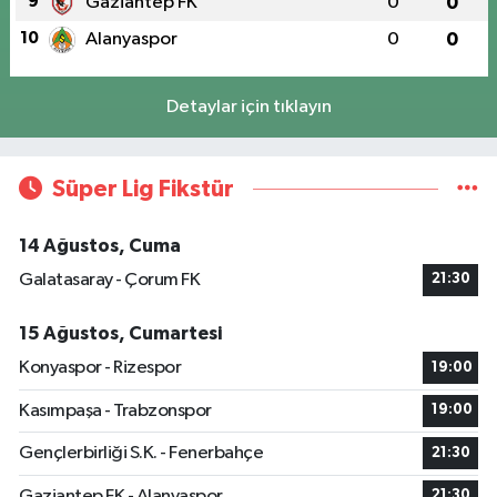
9
Gaziantep FK
0
0
10
Alanyaspor
0
0
Detaylar için tıklayın
Süper Lig Fikstür
14 Ağustos, Cuma
Galatasaray - Çorum FK
21:30
15 Ağustos, Cumartesi
Konyaspor - Rizespor
19:00
Kasımpaşa - Trabzonspor
19:00
Gençlerbirliği S.K. - Fenerbahçe
21:30
Gaziantep FK - Alanyaspor
21:30