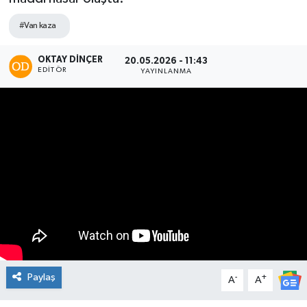
#Van kaza
OKTAY DİNÇER
20.05.2026 - 11:43
EDITÖR
YAYINLANMA
Paylaş
-
+
A
A