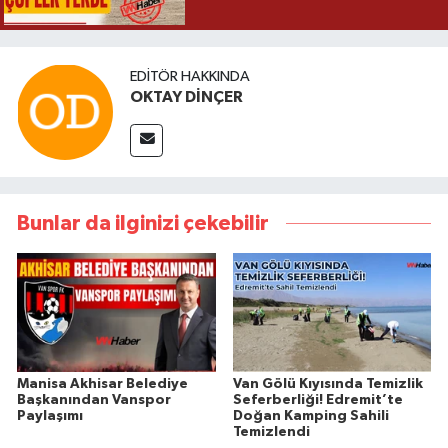
EDITÖR HAKKINDA
OKTAY DİNÇER
Bunlar da ilginizi çekebilir
Manisa Akhisar Belediye
Van Gölü Kıyısında Temizlik
Başkanından Vanspor
Seferberliği! Edremit’te
Paylaşımı
Doğan Kamping Sahili
Temizlendi