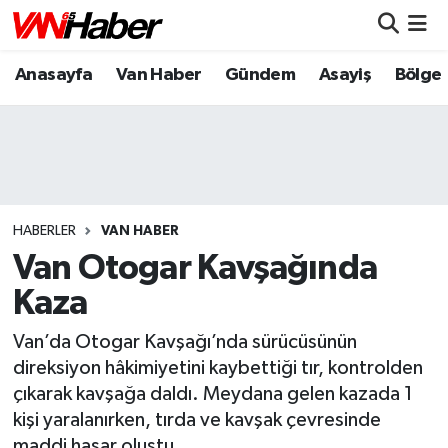
Anasayfa
Van Haber
Gündem
Asayiş
Bölge
Nöbetçi Eczaneler
Hava Durumu
Trafik Durumu
Puan Durumu ve Fikstür
HABERLER
VAN HABER
Van Otogar Kavşağında
Tüm Manşetler
Kaza
Son Dakika Haberleri
Van’da Otogar Kavşağı’nda sürücüsünün
direksiyon hâkimiyetini kaybettiği tır, kontrolden
Haber Arşivi
çıkarak kavşağa daldı. Meydana gelen kazada 1
kişi yaralanırken, tırda ve kavşak çevresinde
maddi hasar oluştu.