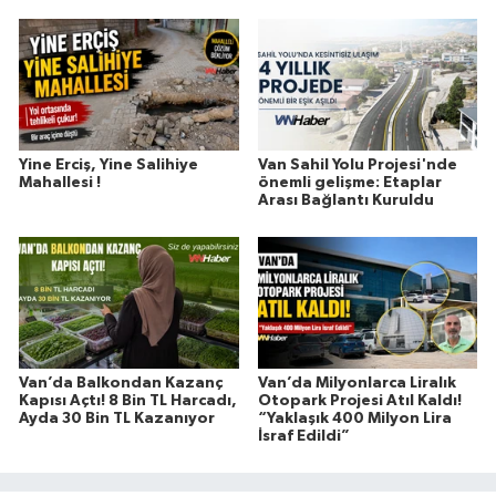
Yine Erciş, Yine Salihiye
Van Sahil Yolu Projesi'nde
Mahallesi !
önemli gelişme: Etaplar
Arası Bağlantı Kuruldu
Van’da Balkondan Kazanç
Van’da Milyonlarca Liralık
Kapısı Açtı! 8 Bin TL Harcadı,
Otopark Projesi Atıl Kaldı!
Ayda 30 Bin TL Kazanıyor
“Yaklaşık 400 Milyon Lira
İsraf Edildi”