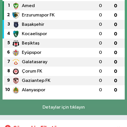
1
Amed
0
0
2
Erzurumspor FK
0
0
3
Başakşehir
0
0
4
Kocaelispor
0
0
5
Beşiktaş
0
0
6
Eyüpspor
0
0
7
Galatasaray
0
0
8
Çorum FK
0
0
9
Gaziantep FK
0
0
10
Alanyaspor
0
0
Detaylar için tıklayın