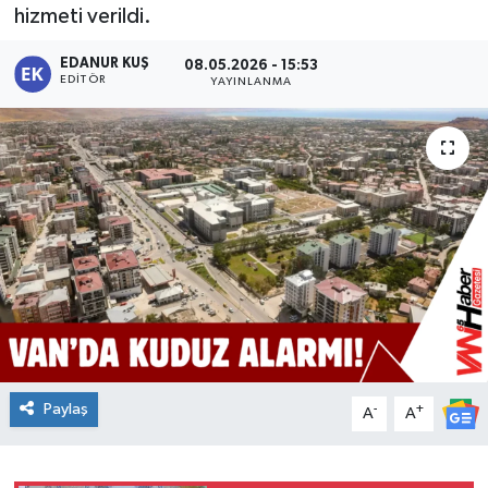
hizmeti verildi.
EDANUR KUŞ
08.05.2026 - 15:53
EDITÖR
YAYINLANMA
Paylaş
-
+
A
A