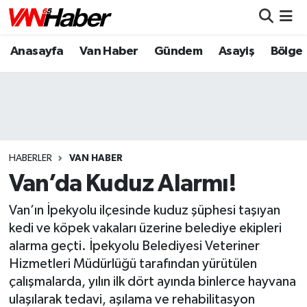
Anasayfa
Van Haber
Gündem
Asayiş
Bölge
Nöbetçi Eczaneler
Hava Durumu
Trafik Durumu
Puan Durumu ve Fikstür
HABERLER
VAN HABER
Van’da Kuduz Alarmı!
Tüm Manşetler
Van’ın İpekyolu ilçesinde kuduz şüphesi taşıyan
Son Dakika Haberleri
kedi ve köpek vakaları üzerine belediye ekipleri
alarma geçti. İpekyolu Belediyesi Veteriner
Haber Arşivi
Hizmetleri Müdürlüğü tarafından yürütülen
çalışmalarda, yılın ilk dört ayında binlerce hayvana
ulaşılarak tedavi, aşılama ve rehabilitasyon