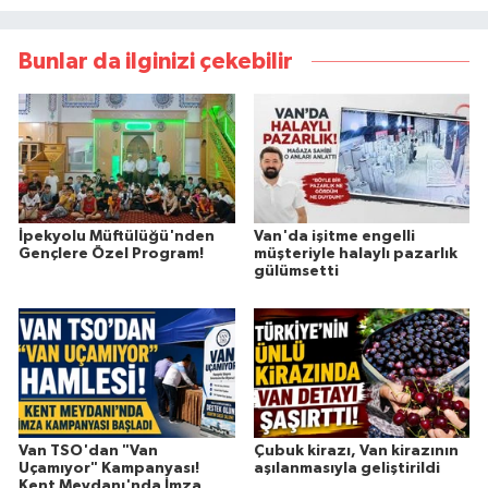
Bunlar da ilginizi çekebilir
İpekyolu Müftülüğü'nden
Van'da işitme engelli
Gençlere Özel Program!
müşteriyle halaylı pazarlık
gülümsetti
Van TSO'dan "Van
Çubuk kirazı, Van kirazının
Uçamıyor" Kampanyası!
aşılanmasıyla geliştirildi
Kent Meydanı'nda İmza