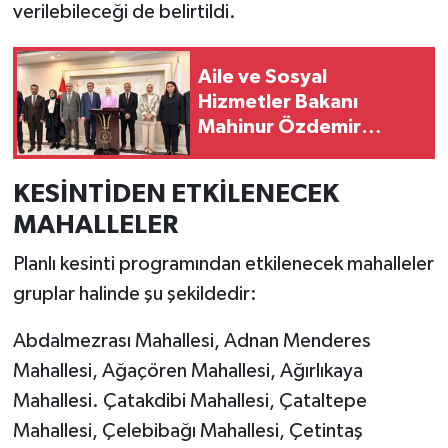
verilebileceği de belirtildi.
Aile ve Sosyal
Hizmetler Bakanı
Mahinur Özdemir
Göktaş Van’da!
KESİNTİDEN ETKİLENECEK
MAHALLELER
Planlı kesinti programından etkilenecek mahalleler
gruplar halinde şu şekildedir:
Abdalmezrası Mahallesi, Adnan Menderes
Mahallesi, Ağaçören Mahallesi, Ağırlıkaya
Mahallesi. Çatakdibi Mahallesi, Çataltepe
Mahallesi, Çelebibağı Mahallesi, Çetintaş