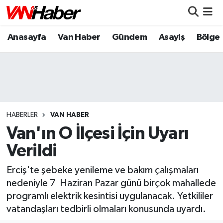
Anasayfa
Van Haber
Gündem
Asayiş
Bölge
Nöbetçi Eczaneler
Hava Durumu
Trafik Durumu
Puan Durumu ve Fikstür
HABERLER
VAN HABER
Van'ın O İlçesi İçin Uyarı
Tüm Manşetler
Verildi
Son Dakika Haberleri
Erciş'te şebeke yenileme ve bakım çalışmaları
nedeniyle 7 Haziran Pazar günü birçok mahallede
Haber Arşivi
programlı elektrik kesintisi uygulanacak. Yetkililer
vatandaşları tedbirli olmaları konusunda uyardı.