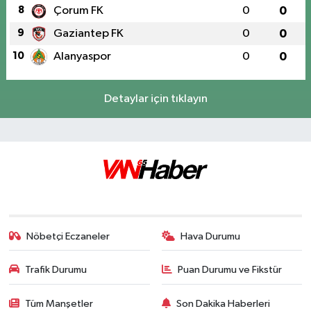
8
Çorum FK
0
0
9
Gaziantep FK
0
0
10
Alanyaspor
0
0
Detaylar için tıklayın
Nöbetçi Eczaneler
Hava Durumu
Trafik Durumu
Puan Durumu ve Fikstür
Tüm Manşetler
Son Dakika Haberleri