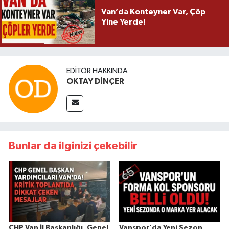
Van’da Konteyner Var, Çöp
Yine Yerde!
EDITÖR HAKKINDA
OKTAY DİNÇER
Bunlar da ilginizi çekebilir
CHP Van İl Başkanlığı, Genel
Vanspor'da Yeni Sezon