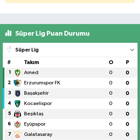
Süper Lig Puan Durumu
Süper Lig
#
Takım
O
P
1
Amed
0
0
2
Erzurumspor FK
0
0
3
Başakşehir
0
0
4
Kocaelispor
0
0
5
Beşiktaş
0
0
6
Eyüpspor
0
0
7
Galatasaray
0
0