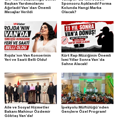
Başkan Yardımcılarını
Sponsoru Açıklandı! Forma
Ağırladı! Van'dan Önemli
Kolunda Hangi Marka
Mesajlar Verildi
Olacak?
Rojda'nın Van Konserinin
Kürt Rap Müziğinin Önemli
Yeri ve Saati Belli Oldu!
İsmi Yıllar Sonra Van'da
Sahne Alacak!
Aile ve Sosyal Hizmetler
İpekyolu Müftülüğü'nden
Bakanı Mahinur Özdemir
Gençlere Özel Program!
Göktaş Van’da!