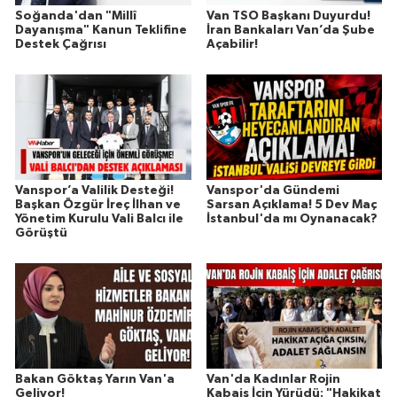
Soğanda'dan "Millî
Van TSO Başkanı Duyurdu!
Dayanışma" Kanun Teklifine
İran Bankaları Van’da Şube
Destek Çağrısı
Açabilir!
Vanspor’a Valilik Desteği!
Vanspor'da Gündemi
Başkan Özgür İreç İlhan ve
Sarsan Açıklama! 5 Dev Maç
Yönetim Kurulu Vali Balcı ile
İstanbul'da mı Oynanacak?
Görüştü
Bakan Göktaş Yarın Van'a
Van'da Kadınlar Rojin
Geliyor!
Kabaiş İçin Yürüdü: "Hakikat