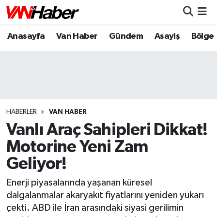
Anasayfa
Van Haber
Gündem
Asayiş
Bölge
Nöbetçi Eczaneler
Hava Durumu
Trafik Durumu
Puan Durumu ve Fikstür
HABERLER
VAN HABER
Vanlı Araç Sahipleri Dikkat!
Tüm Manşetler
Motorine Yeni Zam
Geliyor!
Son Dakika Haberleri
Enerji piyasalarında yaşanan küresel
Haber Arşivi
dalgalanmalar akaryakıt fiyatlarını yeniden yukarı
çekti. ABD ile İran arasındaki siyasi gerilimin