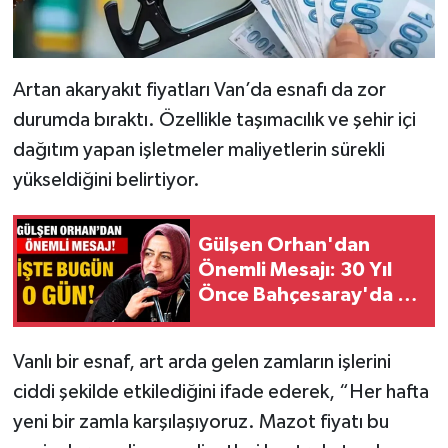
Artan akaryakıt fiyatları Van’da esnafı da zor
durumda bıraktı. Özellikle taşımacılık ve şehir içi
dağıtım yapan işletmeler maliyetlerin sürekli
yükseldiğini belirtiyor.
Gülşen Orhan'dan
Önemli Mesajı: 30 Yıl
Önce Bahçesaray'da Bu
Günü Hayal Ediyordum
Vanlı bir esnaf, art arda gelen zamların işlerini
ciddi şekilde etkilediğini ifade ederek, “Her hafta
yeni bir zamla karşılaşıyoruz. Mazot fiyatı bu