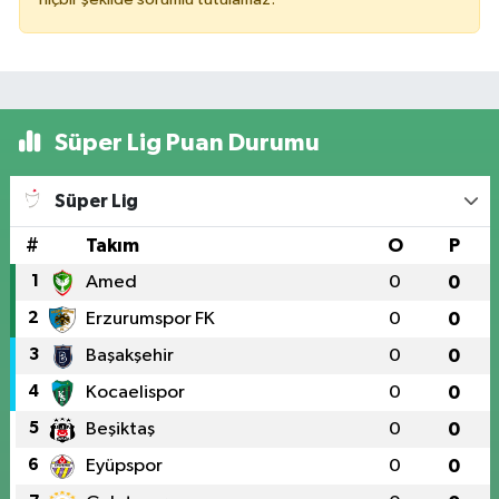
Süper Lig Puan Durumu
Süper Lig
#
Takım
O
P
1
Amed
0
0
2
Erzurumspor FK
0
0
3
Başakşehir
0
0
4
Kocaelispor
0
0
5
Beşiktaş
0
0
6
Eyüpspor
0
0