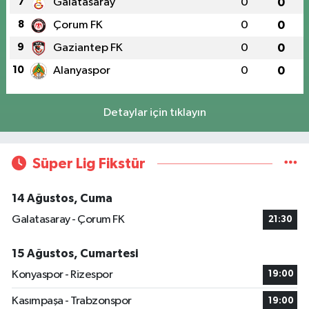
7
Galatasaray
0
0
8
Çorum FK
0
0
9
Gaziantep FK
0
0
10
Alanyaspor
0
0
Detaylar için tıklayın
Süper Lig Fikstür
14 Ağustos, Cuma
Galatasaray - Çorum FK
21:30
15 Ağustos, Cumartesi
Konyaspor - Rizespor
19:00
Kasımpaşa - Trabzonspor
19:00