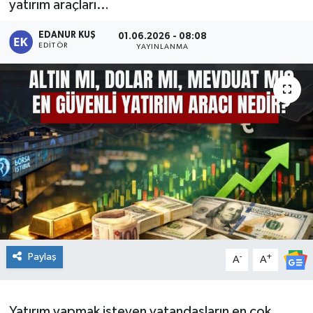
yatırım araçları…
EDANUR KUŞ
01.06.2026 - 08:08
EDITÖR
YAYINLANMA
Paylaş
-
+
A
A
Yatırım yapmak isteyen vatandaşların en çok