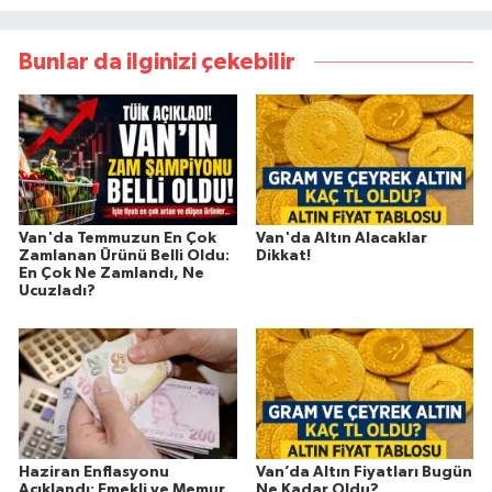
Bunlar da ilginizi çekebilir
Van'da Temmuzun En Çok
Van'da Altın Alacaklar
Zamlanan Ürünü Belli Oldu:
Dikkat!
En Çok Ne Zamlandı, Ne
Ucuzladı?
Haziran Enflasyonu
Van’da Altın Fiyatları Bugün
Açıklandı: Emekli ve Memur
Ne Kadar Oldu?