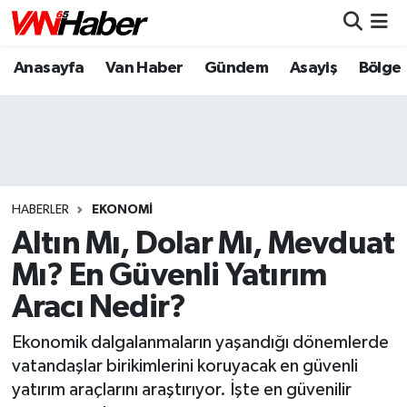
Anasayfa
Van Haber
Gündem
Asayiş
Bölge
Nöbetçi Eczaneler
Hava Durumu
Trafik Durumu
Puan Durumu ve Fikstür
HABERLER
EKONOMI
Altın Mı, Dolar Mı, Mevduat
Tüm Manşetler
Mı? En Güvenli Yatırım
Aracı Nedir?
Son Dakika Haberleri
Ekonomik dalgalanmaların yaşandığı dönemlerde
Haber Arşivi
vatandaşlar birikimlerini koruyacak en güvenli
yatırım araçlarını araştırıyor. İşte en güvenilir