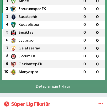
1
Amed
0
0
2
Erzurumspor FK
0
0
3
Başakşehir
0
0
4
Kocaelispor
0
0
5
Beşiktaş
0
0
6
Eyüpspor
0
0
7
Galatasaray
0
0
8
Çorum FK
0
0
9
Gaziantep FK
0
0
10
Alanyaspor
0
0
Detaylar için tıklayın
Süper Lig Fikstür