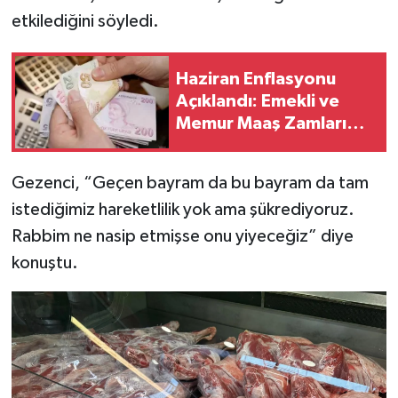
etkilediğini söyledi.
Haziran Enflasyonu
Açıklandı: Emekli ve
Memur Maaş Zamları
Netleşti
Gezenci, “Geçen bayram da bu bayram da tam
istediğimiz hareketlilik yok ama şükrediyoruz.
Rabbim ne nasip etmişse onu yiyeceğiz” diye
konuştu.