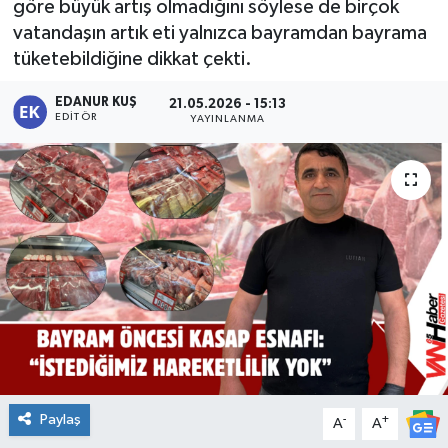
göre büyük artış olmadığını söylese de birçok
vatandaşın artık eti yalnızca bayramdan bayrama
tüketebildiğine dikkat çekti.
EDANUR KUŞ
21.05.2026 - 15:13
EDITÖR
YAYINLANMA
Paylaş
-
+
A
A