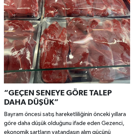
“GEÇEN SENEYE GÖRE TALEP
DAHA DÜŞÜK”
Bayram öncesi satış hareketliliğinin önceki yıllara
göre daha düşük olduğunu ifade eden Gezenci,
ekonomik şartların vatandaşın alım gücünü