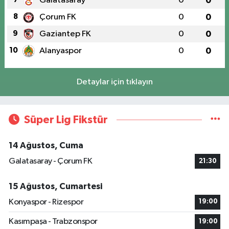
Galatasaray
0
0
8
Çorum FK
0
0
9
Gaziantep FK
0
0
10
Alanyaspor
0
0
Detaylar için tıklayın
Süper Lig Fikstür
14 Ağustos, Cuma
Galatasaray - Çorum FK
21:30
15 Ağustos, Cumartesi
Konyaspor - Rizespor
19:00
Kasımpaşa - Trabzonspor
19:00