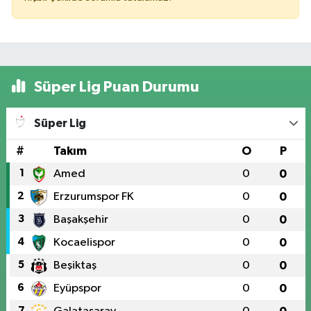
Süper Lig Puan Durumu
Süper Lig
#
Takım
O
P
1
Amed
0
0
2
Erzurumspor FK
0
0
3
Başakşehir
0
0
4
Kocaelispor
0
0
5
Beşiktaş
0
0
6
Eyüpspor
0
0
7