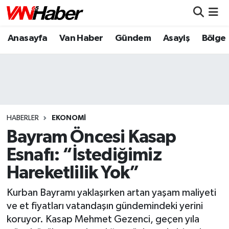
Anasayfa
Van Haber
Gündem
Asayiş
Bölge
Nöbetçi Eczaneler
Hava Durumu
Trafik Durumu
Puan Durumu ve Fikstür
HABERLER
EKONOMI
Bayram Öncesi Kasap
Tüm Manşetler
Esnafı: “İstediğimiz
Hareketlilik Yok”
Son Dakika Haberleri
Kurban Bayramı yaklaşırken artan yaşam maliyeti
Haber Arşivi
ve et fiyatları vatandaşın gündemindeki yerini
koruyor. Kasap Mehmet Gezenci, geçen yıla