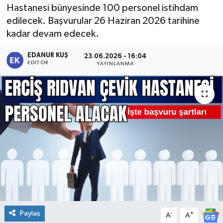
Hastanesi bünyesinde 100 personel istihdam
edilecek. Başvurular 26 Haziran 2026 tarihine
kadar devam edecek.
EDANUR KUŞ
23.06.2026 - 16:04
EDITÖR
YAYINLANMA
Paylaş
-
+
A
A