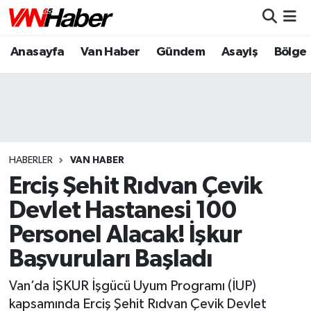
Anasayfa
Van Haber
Gündem
Asayiş
Bölge
Nöbetçi Eczaneler
Hava Durumu
Trafik Durumu
Puan Durumu ve Fikstür
HABERLER
VAN HABER
Erciş Şehit Rıdvan Çevik
Tüm Manşetler
Devlet Hastanesi 100
Personel Alacak! İşkur
Son Dakika Haberleri
Başvuruları Başladı
Haber Arşivi
Van’da İŞKUR İşgücü Uyum Programı (İUP)
kapsamında Erciş Şehit Rıdvan Çevik Devlet