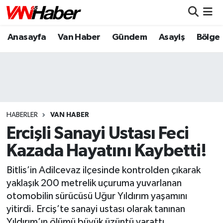
Anasayfa
Van Haber
Gündem
Asayiş
Bölge
Nöbetçi Eczaneler
Hava Durumu
Trafik Durumu
Puan Durumu ve Fikstür
HABERLER
VAN HABER
Ercişli Sanayi Ustası Feci
Tüm Manşetler
Kazada Hayatını Kaybetti!
Son Dakika Haberleri
Bitlis’in Adilcevaz ilçesinde kontrolden çıkarak
yaklaşık 200 metrelik uçuruma yuvarlanan
Haber Arşivi
otomobilin sürücüsü Uğur Yıldırım yaşamını
yitirdi. Erciş’te sanayi ustası olarak tanınan
Yıldırım’ın ölümü büyük üzüntü yarattı.