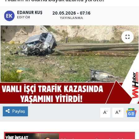
EDANUR KUŞ
20.05.2026 - 07:16
EDITÖR
YAYINLANMA
Paylaş
-
+
A
A