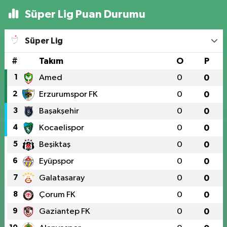
Süper Lig Puan Durumu
Süper Lig
#
Takım
O
P
1
Amed
0
0
2
Erzurumspor FK
0
0
3
Başakşehir
0
0
4
Kocaelispor
0
0
5
Beşiktaş
0
0
6
Eyüpspor
0
0
7
Galatasaray
0
0
8
Çorum FK
0
0
9
Gaziantep FK
0
0