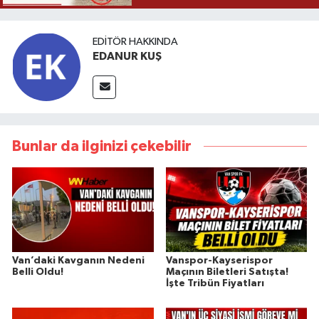
EDITÖR HAKKINDA
EDANUR KUŞ
Bunlar da ilginizi çekebilir
Van’daki Kavganın Nedeni
Vanspor-Kayserispor
Belli Oldu!
Maçının Biletleri Satışta!
İşte Tribün Fiyatları