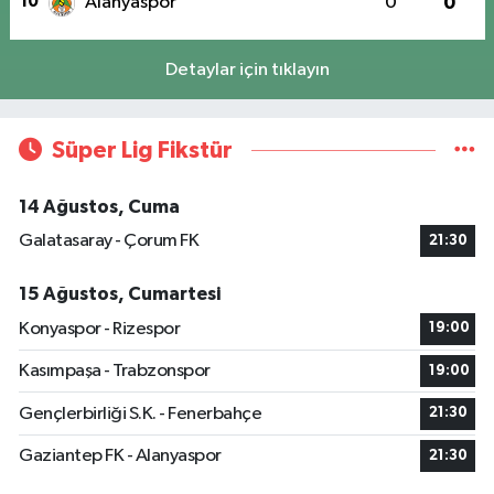
10
Alanyaspor
0
0
Detaylar için tıklayın
Süper Lig Fikstür
14 Ağustos, Cuma
Galatasaray - Çorum FK
21:30
15 Ağustos, Cumartesi
Konyaspor - Rizespor
19:00
Kasımpaşa - Trabzonspor
19:00
Gençlerbirliği S.K. - Fenerbahçe
21:30
Gaziantep FK - Alanyaspor
21:30