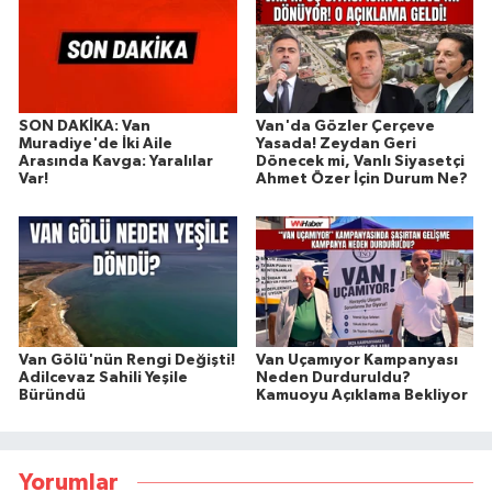
SON DAKİKA: Van
Van'da Gözler Çerçeve
Muradiye'de İki Aile
Yasada! Zeydan Geri
Arasında Kavga: Yaralılar
Dönecek mi, Vanlı Siyasetçi
Var!
Ahmet Özer İçin Durum Ne?
Van Gölü'nün Rengi Değişti!
Van Uçamıyor Kampanyası
Adilcevaz Sahili Yeşile
Neden Durduruldu?
Büründü
Kamuoyu Açıklama Bekliyor
Yorumlar