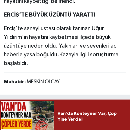
hayatını kaybettiği belirlendi.
ERCİŞ’TE BÜYÜK ÜZÜNTÜ YARATTI
Erciş’te sanayi ustası olarak tanınan Uğur
Yıldırım’ın hayatını kaybetmesi ilçede büyük
üzüntüye neden oldu. Yakınları ve sevenleri acı
haberle yasa boğuldu.Kazayla ilgili soruşturma
başlatıldı.
Muhabir:
MESKİN OLCAY
Van’da Konteyner Var, Çöp
Yine Yerde!