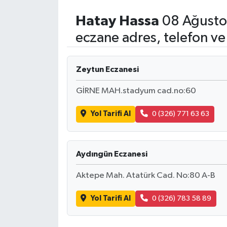
Hatay
Hassa
08 Ağusto
eczane adres, telefon ve
Zeytun Eczanesi
GİRNE MAH.stadyum cad.no:60
Yol Tarifi Al
0 (326) 771 63 63
Aydıngün Eczanesi
Aktepe Mah. Atatürk Cad. No:80 A-B
Yol Tarifi Al
0 (326) 783 58 89