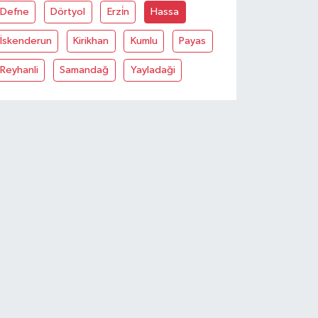
Defne
Dörtyol
Erzi̇n
Hassa
İskenderun
Kirikhan
Kumlu
Payas
Reyhanli
Samandağ
Yayladaği