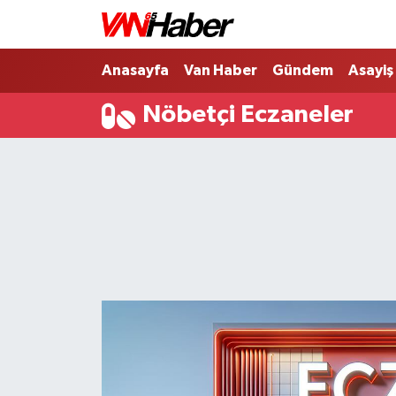
Nöbetçi Eczaneler
Anasayfa
Van Haber
Gündem
Asayiş
Nöbetçi Eczaneler
Hava Durumu
Trafik Durumu
Puan Durumu ve Fikstür
Tüm Manşetler
Son Dakika Haberleri
Haber Arşivi