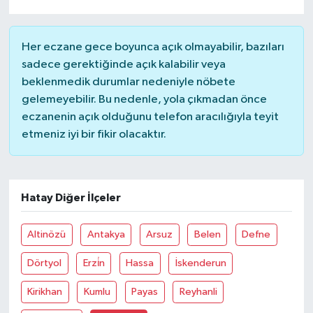
Her eczane gece boyunca açık olmayabilir, bazıları
sadece gerektiğinde açık kalabilir veya
beklenmedik durumlar nedeniyle nöbete
gelemeyebilir. Bu nedenle, yola çıkmadan önce
eczanenin açık olduğunu telefon aracılığıyla teyit
etmeniz iyi bir fikir olacaktır.
Hatay Diğer İlçeler
Altinözü
Antakya
Arsuz
Belen
Defne
Dörtyol
Erzi̇n
Hassa
İskenderun
Kirikhan
Kumlu
Payas
Reyhanli