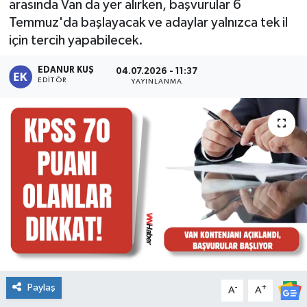
arasında Van da yer alırken, başvurular 6
Temmuz'da başlayacak ve adaylar yalnızca tek il
için tercih yapabilecek.
EDANUR KUŞ
04.07.2026 - 11:37
EDITÖR
YAYINLANMA
Paylaş
-
+
A
A