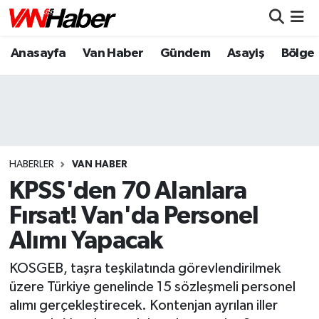
Anasayfa
Van Haber
Gündem
Asayiş
Bölge
Nöbetçi Eczaneler
Hava Durumu
Trafik Durumu
Puan Durumu ve Fikstür
HABERLER
VAN HABER
KPSS'den 70 Alanlara
Tüm Manşetler
Fırsat! Van'da Personel
Alımı Yapacak
Son Dakika Haberleri
KOSGEB, taşra teşkilatında görevlendirilmek
Haber Arşivi
üzere Türkiye genelinde 15 sözleşmeli personel
alımı gerçekleştirecek. Kontenjan ayrılan iller