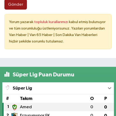
Gönder
Yorum yazarak
topluluk kurallarımızı
kabul etmiş bulunuyor
ve tüm sorumluluğu üstleniyorsunuz. Yazılan yorumlardan
Van Haber | Van 65 Haber | Son Dakika Van Haberleri
hiçbir şekilde sorumlu tutulamaz.
Süper Lig Puan Durumu
Süper Lig
#
Takım
O
P
1
Amed
0
0
2
Erzurumspor FK
0
0