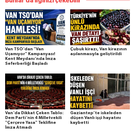
Bunlar da ilginizi çekebilir
Van TSO'dan "Van
Çubuk kirazı, Van kirazının
Uçamıyor" Kampanyası!
aşılanmasıyla geliştirildi
Kent Meydanı'nda İmza
Seferberliği Başladı
Van'da Dikkat Çeken Tablo:
Gaziantep’te iskeleden
Dem Parti'nin 4 Milletvekili
düşen Vanlı işçi hayatını
"Çerçeve Yasa" Teklifine
kaybetti
İmza Atmadı