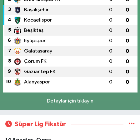
3
Başakşehir
0
0
4
Kocaelispor
0
0
5
Beşiktaş
0
0
6
Eyüpspor
0
0
7
Galatasaray
0
0
8
Çorum FK
0
0
9
Gaziantep FK
0
0
10
Alanyaspor
0
0
Detaylar için tıklayın
Süper Lig Fikstür
14 Ağustos, Cuma