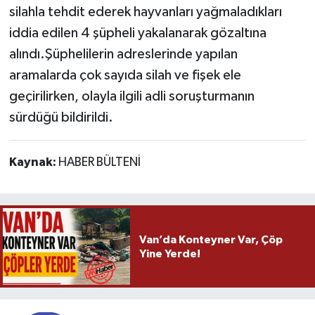
silahla tehdit ederek hayvanları yağmaladıkları
iddia edilen 4 şüpheli yakalanarak gözaltına
alındı.Şüphelilerin adreslerinde yapılan
aramalarda çok sayıda silah ve fişek ele
geçirilirken, olayla ilgili adli soruşturmanın
sürdüğü bildirildi.
Kaynak:
HABER BÜLTENİ
Van’da Konteyner Var, Çöp
Yine Yerde!