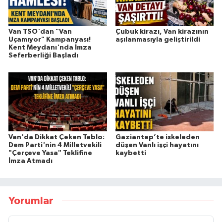
Van TSO'dan "Van
Çubuk kirazı, Van kirazının
Uçamıyor" Kampanyası!
aşılanmasıyla geliştirildi
Kent Meydanı'nda İmza
Seferberliği Başladı
Van'da Dikkat Çeken Tablo:
Gaziantep’te iskeleden
Dem Parti'nin 4 Milletvekili
düşen Vanlı işçi hayatını
"Çerçeve Yasa" Teklifine
kaybetti
İmza Atmadı
Yorumlar