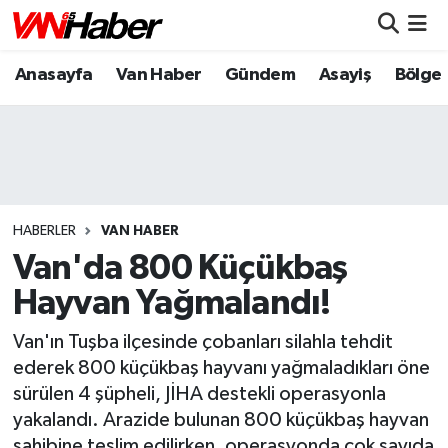
Anasayfa
Van Haber
Gündem
Asayiş
Bölge
Nöbetçi Eczaneler
Hava Durumu
Trafik Durumu
Puan Durumu ve Fikstür
HABERLER
VAN HABER
Van'da 800 Küçükbaş
Tüm Manşetler
Hayvan Yağmalandı!
Son Dakika Haberleri
Van'ın Tuşba ilçesinde çobanları silahla tehdit
ederek 800 küçükbaş hayvanı yağmaladıkları öne
Haber Arşivi
sürülen 4 şüpheli, JİHA destekli operasyonla
yakalandı. Arazide bulunan 800 küçükbaş hayvan
sahibine teslim edilirken, operasyonda çok sayıda