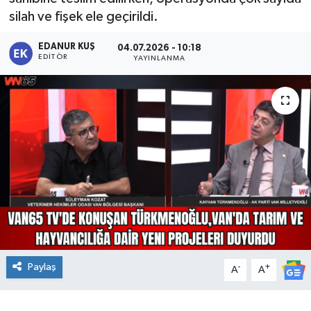
silah ve fişek ele geçirildi.
EDANUR KUŞ
04.07.2026 - 10:18
EDITÖR
YAYINLANMA
Paylaş
-
+
A
A