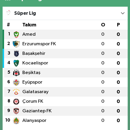
Süper Lig
#
Takım
O
P
1
Amed
0
0
2
Erzurumspor FK
0
0
3
Başakşehir
0
0
4
Kocaelispor
0
0
5
Beşiktaş
0
0
6
Eyüpspor
0
0
7
Galatasaray
0
0
8
Çorum FK
0
0
9
Gaziantep FK
0
0
10
Alanyaspor
0
0