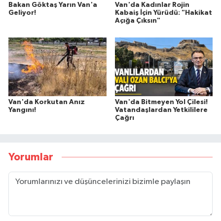
Bakan Göktaş Yarın Van'a
Van'da Kadınlar Rojin
Geliyor!
Kabaiş İçin Yürüdü: "Hakikat
Açığa Çıksın"
Van'da Korkutan Anız
Van'da Bitmeyen Yol Çilesi!
Yangını!
Vatandaşlardan Yetkililere
Çağrı
Yorumlar