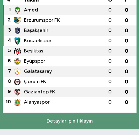
1
Amed
0
0
2
Erzurumspor FK
0
0
3
Başakşehir
0
0
4
Kocaelispor
0
0
5
Beşiktaş
0
0
6
Eyüpspor
0
0
7
Galatasaray
0
0
8
Çorum FK
0
0
9
Gaziantep FK
0
0
10
Alanyaspor
0
0
Detaylar için tıklayın