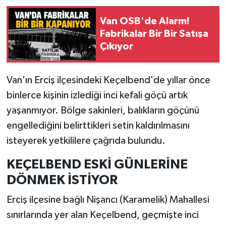
Van OSB'de Alarm!
Fabrikalar Bir Bir Satışa
Çıkıyor
Van'ın Erciş ilçesindeki Keçelbend'de yıllar önce
binlerce kişinin izlediği inci kefali göçü artık
yaşanmıyor. Bölge sakinleri, balıkların göçünü
engellediğini belirttikleri setin kaldırılmasını
isteyerek yetkililere çağrıda bulundu.
KEÇELBEND ESKİ GÜNLERİNE
DÖNMEK İSTİYOR
Erciş ilçesine bağlı Nişancı (Karamelik) Mahallesi
sınırlarında yer alan Keçelbend, geçmişte inci