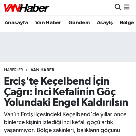
Anasayfa
Van Haber
Gündem
Asayiş
Bölge
Nöbetçi Eczaneler
Hava Durumu
Trafik Durumu
Puan Durumu ve Fikstür
HABERLER
VAN HABER
Erciş'te Keçelbend İçin
Tüm Manşetler
Çağrı: İnci Kefalinin Göç
Yolundaki Engel Kaldırılsın
Son Dakika Haberleri
Van'ın Erciş ilçesindeki Keçelbend'de yıllar önce
Haber Arşivi
binlerce kişinin izlediği inci kefali göçü artık
yaşanmıyor. Bölge sakinleri, balıkların göçünü