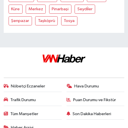
Küre
Merkez
Pinarbaşi
Seydi̇ler
Şenpazar
Taşköprü
Tosya
Nöbetçi Eczaneler
Hava Durumu
Trafik Durumu
Puan Durumu ve Fikstür
Tüm Manşetler
Son Dakika Haberleri
Haber Arşivi