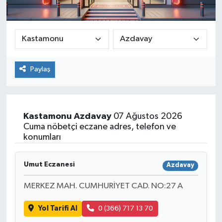
Paylaş
Kastamonu
Azdavay
07 Ağustos 2026
Cuma nöbetçi eczane adres, telefon ve
konumları
Umut Eczanesi
Azdavay
MERKEZ MAH. CUMHURİYET CAD. NO:27 A
Yol Tarifi Al
0 (366) 717 13 70