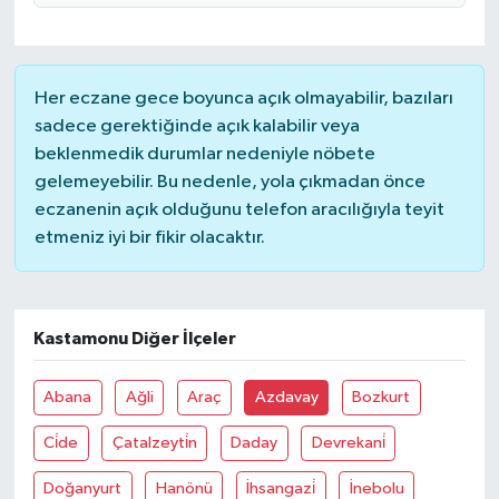
Her eczane gece boyunca açık olmayabilir, bazıları
sadece gerektiğinde açık kalabilir veya
beklenmedik durumlar nedeniyle nöbete
gelemeyebilir. Bu nedenle, yola çıkmadan önce
eczanenin açık olduğunu telefon aracılığıyla teyit
etmeniz iyi bir fikir olacaktır.
Kastamonu Diğer İlçeler
Abana
Ağli
Araç
Azdavay
Bozkurt
Ci̇de
Çatalzeyti̇n
Daday
Devrekani̇
Doğanyurt
Hanönü
İhsangazi̇
İnebolu