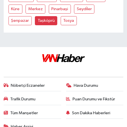
Küre
Merkez
Pinarbaşi
Seydi̇ler
Şenpazar
Taşköprü
Tosya
Nöbetçi Eczaneler
Hava Durumu
Trafik Durumu
Puan Durumu ve Fikstür
Tüm Manşetler
Son Dakika Haberleri
Haber Arşivi