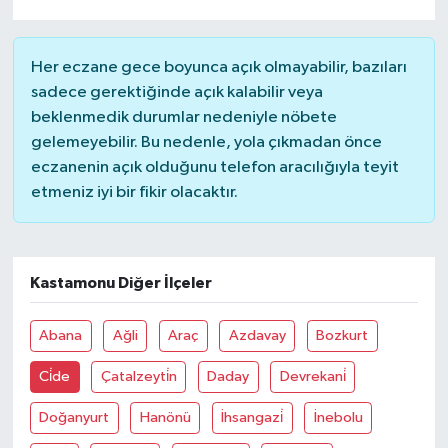
Her eczane gece boyunca açık olmayabilir, bazıları
sadece gerektiğinde açık kalabilir veya
beklenmedik durumlar nedeniyle nöbete
gelemeyebilir. Bu nedenle, yola çıkmadan önce
eczanenin açık olduğunu telefon aracılığıyla teyit
etmeniz iyi bir fikir olacaktır.
Kastamonu Diğer İlçeler
Abana
Ağli
Araç
Azdavay
Bozkurt
Ci̇de
Çatalzeyti̇n
Daday
Devrekani̇
Doğanyurt
Hanönü
İhsangazi̇
İnebolu