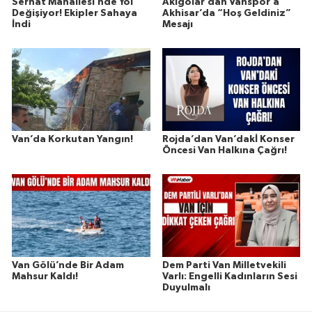
Serhat Mahallesi’nde Yol
Akigolar’dan Vanspor’a
Değişiyor! Ekipler Sahaya
Akhisar’da “Hoş Geldiniz”
İndi
Mesajı
Van’da Korkutan Yangın!
Rojda’dan Van’dakİ Konser
Öncesi Van Halkına Çağrı!
Van Gölü’nde Bir Adam
Dem Parti Van Milletvekili
Mahsur Kaldı!
Varlı: Engelli Kadınların Sesi
Duyulmalı