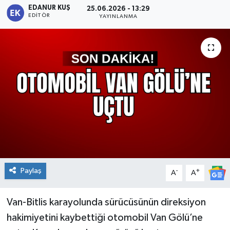
EDANUR KUŞ
25.06.2026 - 13:29
EDITÖR
YAYINLANMA
Paylaş
-
+
A
A
Van-Bitlis karayolunda sürücüsünün direksiyon
hakimiyetini kaybettiği otomobil Van Gölü’ne