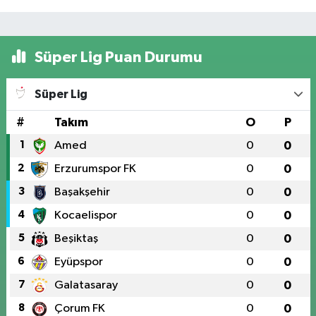
Süper Lig Puan Durumu
Süper Lig
#
Takım
O
P
1
Amed
0
0
2
Erzurumspor FK
0
0
3
Başakşehir
0
0
4
Kocaelispor
0
0
5
Beşiktaş
0
0
6
Eyüpspor
0
0
7
Galatasaray
0
0
8
Çorum FK
0
0