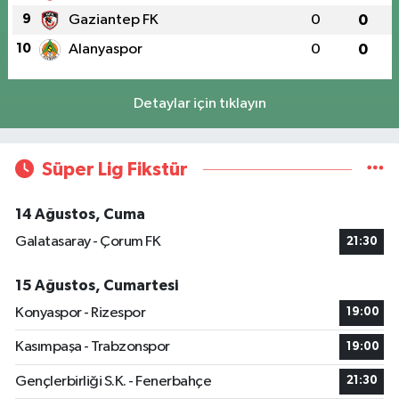
9
Gaziantep FK
0
0
10
Alanyaspor
0
0
Detaylar için tıklayın
Süper Lig Fikstür
14 Ağustos, Cuma
Galatasaray - Çorum FK
21:30
15 Ağustos, Cumartesi
Konyaspor - Rizespor
19:00
Kasımpaşa - Trabzonspor
19:00
Gençlerbirliği S.K. - Fenerbahçe
21:30