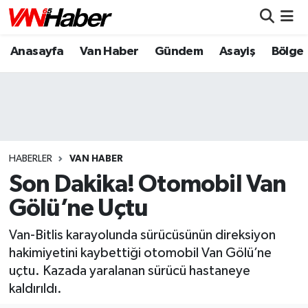
Anasayfa
Van Haber
Gündem
Asayiş
Bölge
Nöbetçi Eczaneler
Hava Durumu
Trafik Durumu
Puan Durumu ve Fikstür
HABERLER
VAN HABER
Son Dakika! Otomobil Van
Tüm Manşetler
Gölü’ne Uçtu
Son Dakika Haberleri
Van-Bitlis karayolunda sürücüsünün direksiyon
hakimiyetini kaybettiği otomobil Van Gölü’ne
Haber Arşivi
uçtu. Kazada yaralanan sürücü hastaneye
kaldırıldı.