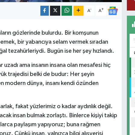
-
+
A
A
nların gözlerinde bulurdu. Bir komşunun
inlemek, bir yabancıya selam vermek sıradan
ğal tezahürleriydi. Bugün ise her şey hızlandı.
lar uzadı ama insanın insana olan mesafesi hiç
ük trajedisi belki de budur: Her şeyin
en modern dünya, insanı kendi özünden
arlak, fakat yüzlerimiz o kadar aydınlık değil.
cak insan bulmak zorlaştı. Binlerce kişiyi takip
nlarca paylaşım yapıyoruz; buna rağmen
ruz. Çünkü insan, yalnızca bilgi alışverişi