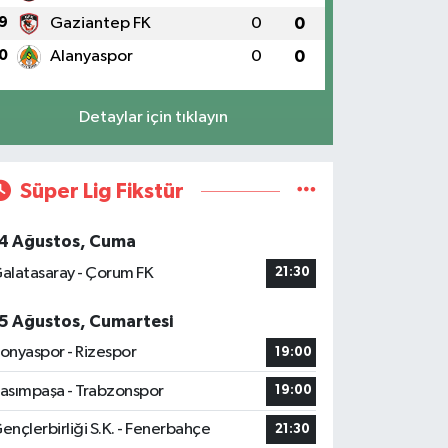
9
Gaziantep FK
0
0
0
Alanyaspor
0
0
Detaylar için tıklayın
Süper Lig Fikstür
4 Ağustos, Cuma
alatasaray - Çorum FK
21:30
5 Ağustos, Cumartesi
onyaspor - Rizespor
19:00
asımpaşa - Trabzonspor
19:00
ençlerbirliği S.K. - Fenerbahçe
21:30