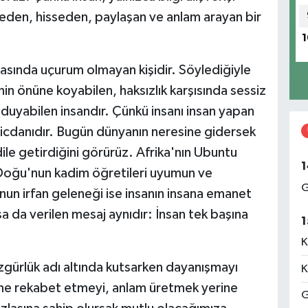
s eden, hisseden, paylaşan ve anlam arayan bir
1
rasında uçurum olmayan kişidir. Söylediğiyle
nin önüne koyabilen, haksızlık karşısında sessiz
duyabilen insandır. Çünkü insanı insan yapan
 vicdanıdır. Bugün dünyanın neresine gidersek
i dile getirdiğini görürüz. Afrika'nın Ubuntu
1
. Doğu'nun kadim öğretileri uyumun ve
G
nun irfan geleneği ise insanın insana emanet
a da verilen mesaj aynıdır: İnsan tek başına
1
K
zgürlük adı altında kutsarken dayanışmayı
K
rine rekabet etmeyi, anlam üretmek yerine
G