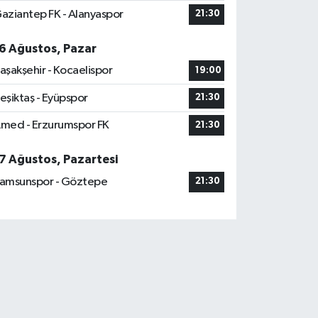
aziantep FK - Alanyaspor
21:30
6 Ağustos, Pazar
aşakşehir - Kocaelispor
19:00
eşiktaş - Eyüpspor
21:30
med - Erzurumspor FK
21:30
7 Ağustos, Pazartesi
amsunspor - Göztepe
21:30