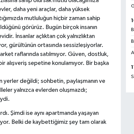
azlasına sahip olursak mutlu olacağımıza
G
vler, daha yeni araçlar, daha yüksek
ktığımızda mutluluğun hiçbir zaman sahip
1
çüldüğünü görürüz. Bugün birçok insanın
B
idir. İnsanlar açlıktan çok yalnızlıktan
B
yor, gürültünün ortasında sessizleşiyorlar.
A
rket raflarında satılmıyor. Güven, dostluk,
ir alışveriş sepetine konulamıyor. Bir başka
1
S
 yerler değildi; sohbetin, paylaşmanın ve
lleler yalnızca evlerden oluşmazdı;
ydi.
lırdı. Şimdi ise aynı apartmanda yaşayan
ilmiyor. Belki de kaybettiğimiz şey tam olarak