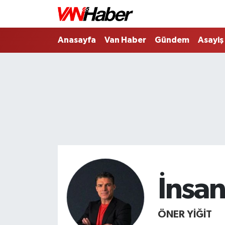
Nöbetçi Eczaneler
Anasayfa
Van Haber
Gündem
Asayiş
Hava Durumu
Trafik Durumu
Puan Durumu ve Fikstür
Tüm Manşetler
Son Dakika Haberleri
İnsan
Haber Arşivi
ÖNER YİĞİT