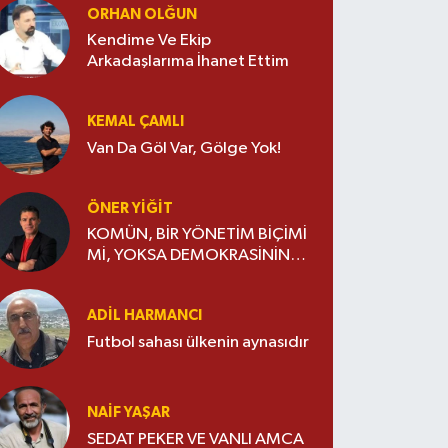
ORHAN OLĞUN
Kendime Ve Ekip
Arkadaşlarıma İhanet Ettim
KEMAL ÇAMLI
Van Da Göl Var, Gölge Yok!
ÖNER YİĞİT
KOMÜN, BİR YÖNETİM BİÇİMİ
Mİ, YOKSA DEMOKRASİNİN
VİCDANI MI?
ADİL HARMANCI
Futbol sahası ülkenin aynasıdır
NAIF YAŞAR
SEDAT PEKER VE VANLI AMCA