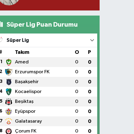
Süper Lig Puan Durumu
Süper Lig
#
Takım
O
P
1
Amed
0
0
2
Erzurumspor FK
0
0
3
Başakşehir
0
0
4
Kocaelispor
0
0
5
Beşiktaş
0
0
6
Eyüpspor
0
0
7
Galatasaray
0
0
8
Çorum FK
0
0