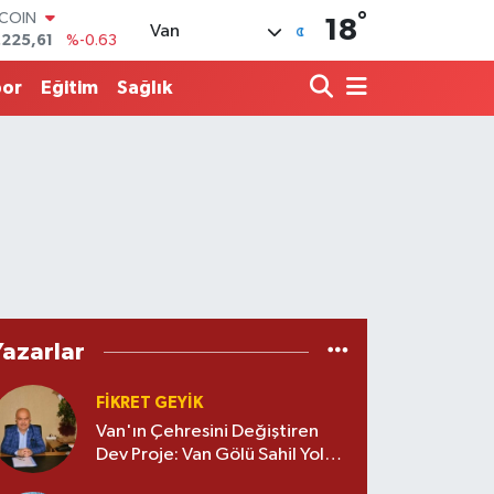
°
.225,61
%-0.63
18
Van
LAR
,7143
%0.16
RO
por
Eğitim
Sağlık
,0317
%-0.02
ERLİN
,2463
%0.07
ALTIN
10.40
%0.45
ST100
.799
%70
Yazarlar
FİKRET GEYİK
Van'ın Çehresini Değiştiren
Dev Proje: Van Gölü Sahil Yolu
ve Yaşam Alanları