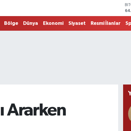
64
DO
47
EU
Bölge
Dünya
Ekonomi
Siyaset
Resmi İlanlar
S
55
ST
64
G.
65
Bİ
13
ı Ararken