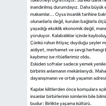
tüketmeyi öğretmiştir. Sürekli daha f
inandırılmış durumdayız. Daha büyük e
makamlar... Oysa insanlık tarihine ba
olunanlarla değil, kurulan bağlarla öl
yaşadığı eksiklik ekonomik değil, manev
yoruluyor. Kalabalıklar içinde kaybolu
Çünkü ruhun ihtiyaç duyduğu şeyler ma
aidiyet, merhamet ve sevgi herhangi b
kaybımız ise ritüellerimiz oldu.
Eskiden sofralar sadece yemek yenilen
birbirini anlamanın mekânlarıydı. Maha
dayanışmanın ve ortak yaşamın adresi
Kapılar kilitlerden önce komşulara açı
insanlar birbirlerinin isimlerini bile b
budur: Birlikte yaşama kültürü.